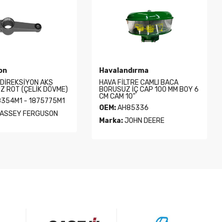
on
Havalandırma
 DİREKSİYON AKS
HAVA FİLTRE CAMLI BACA
ÜZ ROT (ÇELİK DÖVME)
BORUSUZ İÇ CAP 100 MM BOY 6
CM CAM 10"
354M1 - 1875775M1
OEM:
AH85336
ASSEY FERGUSON
Marka:
JOHN DEERE