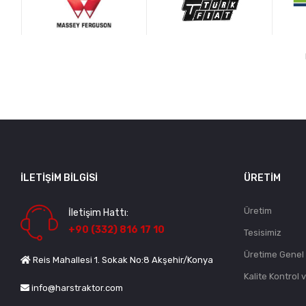
İLETIŞIM BILGISI
ÜRETIM
Üretim
İletişim Hattı:
+90 (332) 816 17 10
Tesisimiz
Üretime Genel
Reis Mahallesi 1. Sokak No:8 Akşehir/Konya
Kalite Kontrol 
info@harstraktor.com