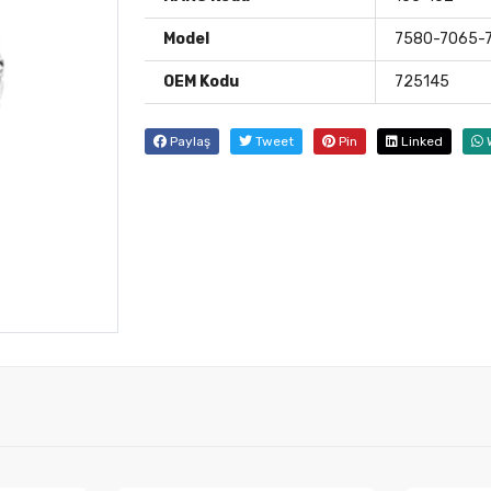
Model
7580-7065-
OEM Kodu
725145
Paylaş
Tweet
Pin
Linked