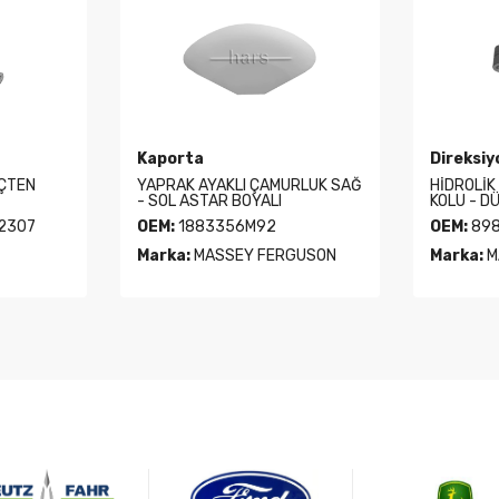
Kaporta
Direksiy
İÇTEN
YAPRAK AYAKLI ÇAMURLUK SAĞ
HİDROLİK
- SOL ASTAR BOYALI
KOLU - D
2307
OEM:
1883356M92
OEM:
898
Marka:
MASSEY FERGUSON
Marka:
M