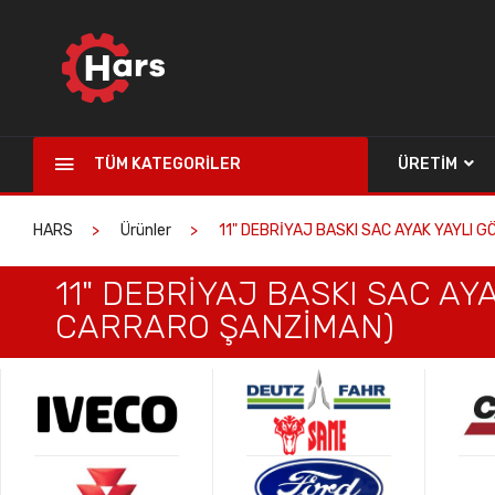
TÜM KATEGORILER
ÜRETIM
HARS
Ürünler
11" DEBRİYAJ BASKI SAC AYAK YAYLI 
11" DEBRİYAJ BASKI SAC AY
CARRARO ŞANZİMAN)