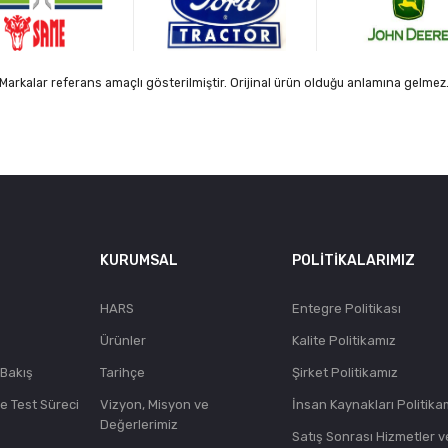
Markalar referans amaçlı gösterilmiştir. Orijinal ürün olduğu anlamına gelmez
KURUMSAL
POLITIKALARIMIZ
HARS
Entegre Politikası
Ürünler
Kalite Politikamız
 Bakış
Tarihçe
Şirket Politikamız
ve Test Süreci
Vizyon, Misyon ve
İnsan Kaynakları Politika
Değerlerimiz
Satış Sonrası Hizmetler v