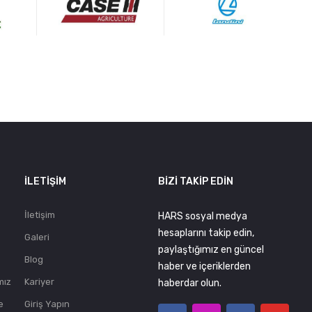
.
İLETIŞIM
BIZI TAKIP EDIN
İletişim
HARS sosyal medya
hesaplarını takip edin,
Galeri
paylaştığımız en güncel
Blog
haber ve içeriklerden
mız
Kariyer
haberdar olun.
e
Giriş Yapın