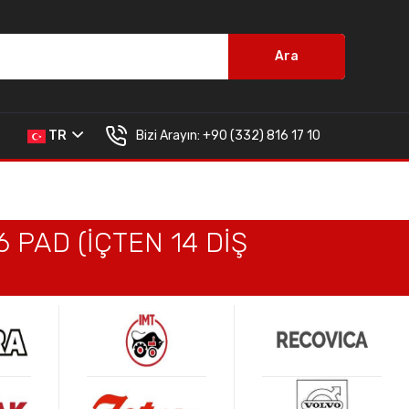
Ara
Bizi Arayın:
+90 (332) 816 17 10
TR
 PAD (İÇTEN 14 DİŞ