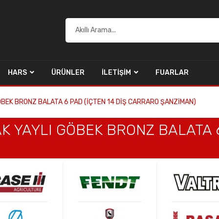
HARS
ÜRÜNLER
İLETIŞIM
FUARLAR
GÖBEK BRONZ BALATA 6 PAD (İÇTEN 14 DİŞ CARRARO ŞANZİMAN)
AK YAYLI GÖBEK BRONZ BALATA 6