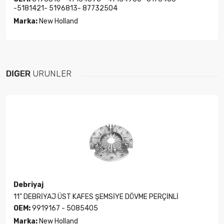
-5181421- 5196813- 87732504
Marka:
New Holland
DIĞER
ÜRÜNLER
Debriyaj
11" DEBRİYAJ ÜST KAFES ŞEMSİYE DÖVME PERÇİNLİ
OEM:
9919167 - 5085405
Marka:
New Holland