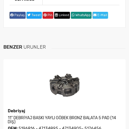
Paylaş
Tweet
Pin
Linked
WhatsApp
E-Mail
BENZER
ÜRÜNLER
Debriyaj
11" DEBRİYAJ BASKI YAYLI GÖBEK BRONZ BALATA 5 PAD (14
DİŞ)
OEM:
5196816 - 47134895 - 47134905- 5176456