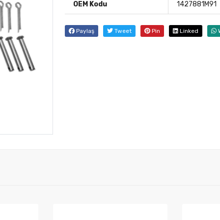
OEM Kodu
1427881M91
Paylaş
Tweet
Pin
Linked