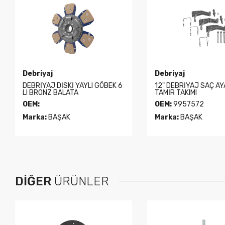
Debriyaj
Debriyaj
12" DEBRİYAJ SAÇ AYAK BÜYÜK
12" DEBRİYAJ SAC A
TAMİR TAKIMI
TAMİR TAKIMI
OEM:
9957572
OEM:
9959995
Marka:
BAŞAK
Marka:
BAŞAK
DIĞER
ÜRÜNLER