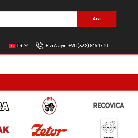
Ara
Bizi Arayın:
+90 (332) 816 17 10
TR