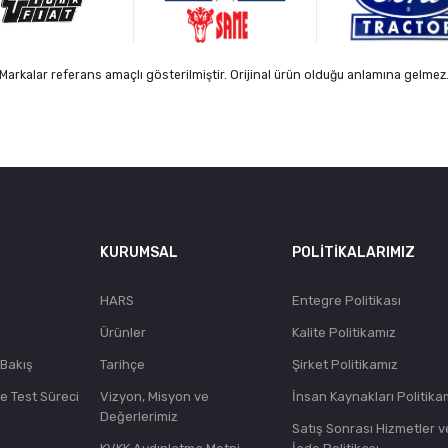
Markalar referans amaçlı gösterilmiştir. Orijinal ürün olduğu anlamına gelmez
KURUMSAL
POLITIKALARIMIZ
HARS
Entegre Politikası
Ürünler
Kalite Politikamız
 Bakış
Tarihçe
Şirket Politikamız
ve Test Süreci
Vizyon, Misyon ve
İnsan Kaynakları Politika
Değerlerimiz
Satış Sonrası Hizmetler v