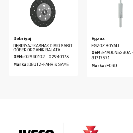
Egzoz
Havalandırma
EGZOZ BOYALI
RADYATÖR DAVLUMBA
OEM:
E1ADDN5230A -
OEM:
897766M92 -
81717571
1885721M4
Marka:
FORD
Marka:
MASSEY FER