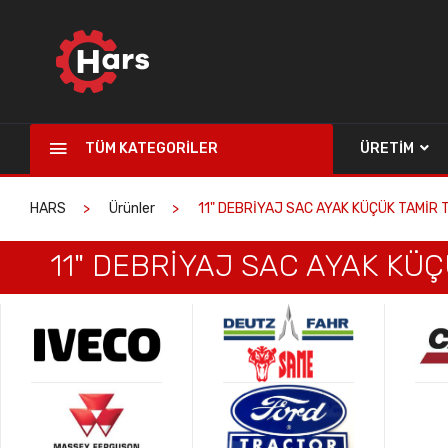
TÜM KATEGORILER
ÜRETIM
HARS
Ürünler
11" DEBRİYAJ SAC AYAK KÜÇÜK TAMİR T
11" DEBRİYAJ SAC AYAK KÜÇ