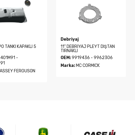
Ön Düzen
İYAJ PLEYT DIŞTAN
ARKA AKS KEÇE YATAĞI 90 Mm.
SAĞ
9436 - 9962306
OEM:
5144274
C CORMICK
Marka:
New Holland