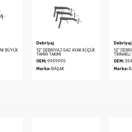
Debriyaj
Debriyaj
YAK KÜÇÜK
12" DEBRİYAJ PLEYT İÇTEN
12" DEBR
TIRNAKLI
TIRNAKLI
OEM:
3540267M1
OEM:
995
Marka:
BAŞAK
Marka:
B