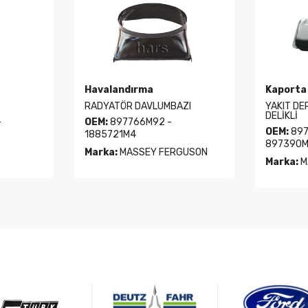
Kaporta
Debriyaj
ZI
YAKIT DEPO TANKI KAPAKLI 5
11" DEBR
DELİKLİ
TIRNAKLI
OEM:
897401M91 -
OEM:
991
897390M91
Marka:
M
GUSON
Marka:
MASSEY FERGUSON