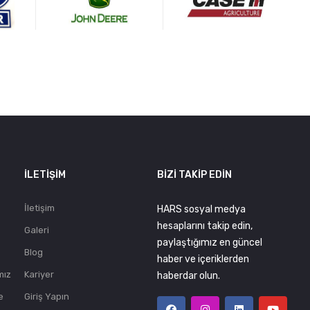
.
İLETIŞIM
BIZI TAKIP EDIN
İletişim
HARS sosyal medya
hesaplarını takip edin,
Galeri
paylaştığımız en güncel
Blog
haber ve içeriklerden
mız
Kariyer
haberdar olun.
e
Giriş Yapın