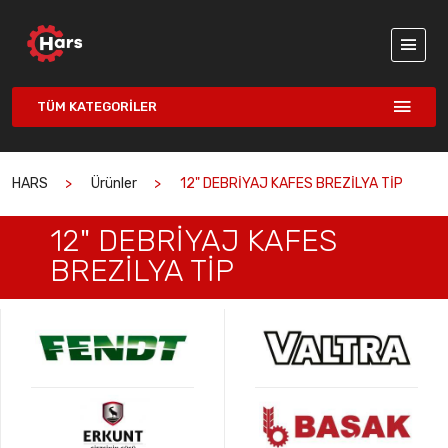
TÜM KATEGORILER
HARS
Ürünler
12" DEBRİYAJ KAFES BREZİLYA TİP
12" DEBRİYAJ KAFES
BREZİLYA TİP