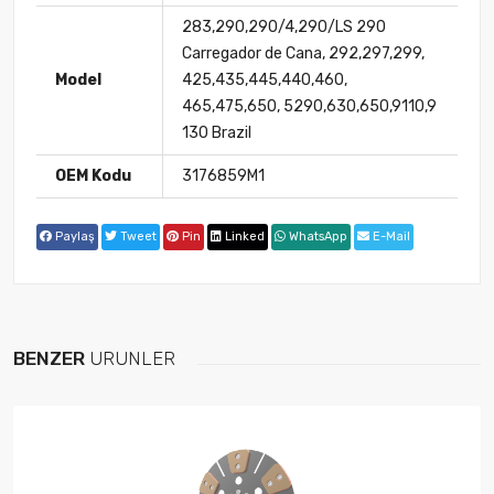
283,290,290/4,290/LS 290
Carregador de Cana, 292,297,299,
Model
425,435,445,440,460,
465,475,650, 5290,630,650,9110,9
130 Brazil
OEM Kodu
3176859M1
Paylaş
Tweet
Pin
Linked
WhatsApp
E-Mail
BENZER
ÜRÜNLER