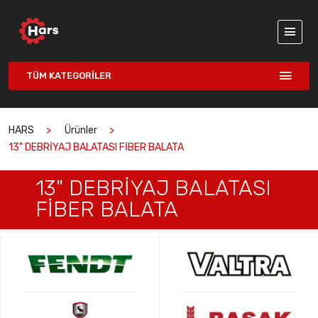
TÜM KATEGORILER
HARS
Ürünler
13" DEBRİYAJ BALATASI FİBER BALATA
13" DEBRİYAJ BALATASI
FİBER BALATA