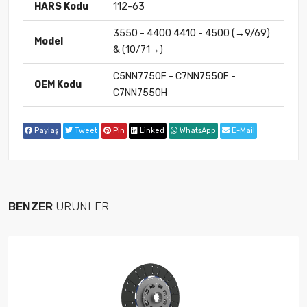
HARS Kodu
112-63
3550 - 4400 4410 - 4500 (→9/69)
Model
& (10/71→)
C5NN7750F - C7NN7550F -
OEM Kodu
C7NN7550H
Paylaş
Tweet
Pin
Linked
WhatsApp
E-Mail
BENZER
ÜRÜNLER