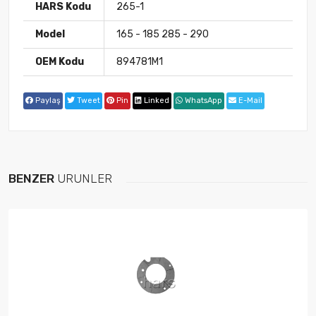
HARS Kodu
265-1
Model
165 - 185 285 - 290
OEM Kodu
894781M1
Paylaş
Tweet
Pin
Linked
WhatsApp
E-Mail
BENZER
ÜRÜNLER