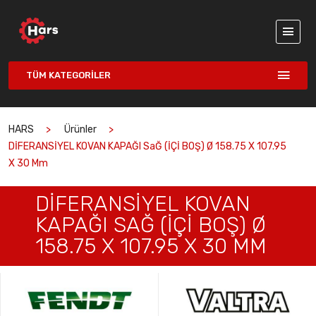
TÜM KATEGORILER
HARS
Ürünler
DİFERANSİYEL KOVAN KAPAĞI SaĞ (İÇİ BOŞ) Ø 158.75 X 107.95
X 30 Mm
DİFERANSİYEL KOVAN
KAPAĞI SAĞ (İÇİ BOŞ) Ø
158.75 X 107.95 X 30 MM