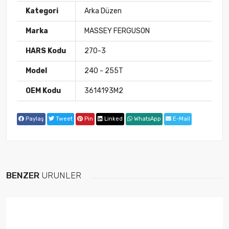
Kategori
Arka Düzen
Marka
MASSEY FERGUSON
HARS Kodu
270-3
Model
240 - 255T
OEM Kodu
3614193M2
Paylaş
Tweet
Pin
Linked
WhatsApp
E-Mail
BENZER
ÜRÜNLER