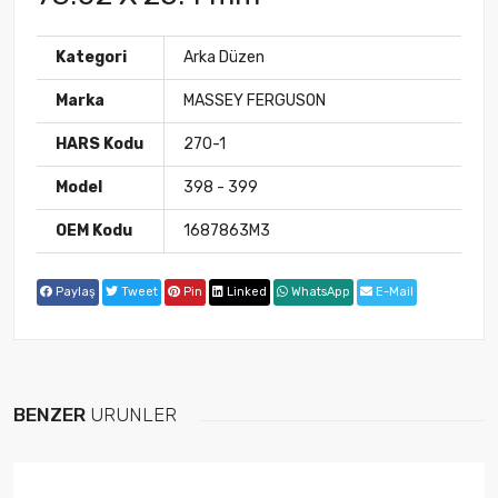
Kategori
Arka Düzen
Marka
MASSEY FERGUSON
HARS Kodu
270-1
Model
398 - 399
OEM Kodu
1687863M3
Paylaş
Tweet
Pin
Linked
WhatsApp
E-Mail
BENZER
ÜRÜNLER