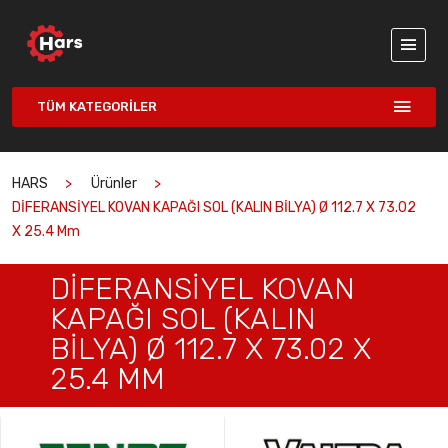
TÜM KATEGORILER
HARS
Ürünler
DİFERANSİYEL KOVAN KAPAĞI SOL (KALIN BİLYA) Ø 112.7 X 73.02
X 25.4 Mm
DİFERANSİYEL KOVAN
KAPAĞI SOL (KALIN
BİLYA) Ø 112.7 X 73.02 X
25.4 MM