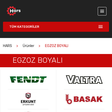
TÜM KATEGORILER
HARS
Ürünler
EGZOZ BOYALI
EGZOZ BOYALI