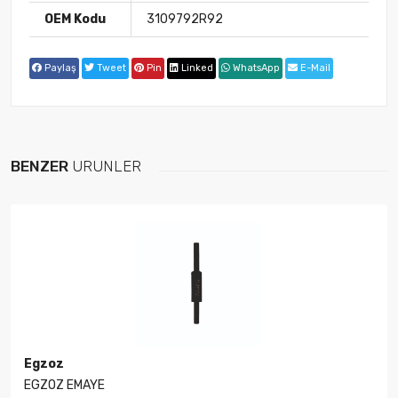
OEM Kodu
3109792R92
Paylaş
Tweet
Pin
Linked
WhatsApp
E-Mail
BENZER
ÜRÜNLER
Egzoz
EGZOZ EMAYE