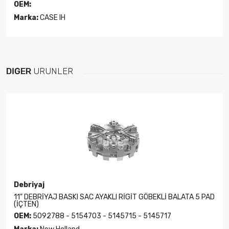
OEM:
Marka:
CASE IH
DIĞER
ÜRÜNLER
Debriyaj
11" DEBRİYAJ BASKI SAC AYAKLI RİGİT GÖBEKLİ BALATA 5 PAD
(İÇTEN)
OEM:
5092788 - 5154703 - 5145715 - 5145717