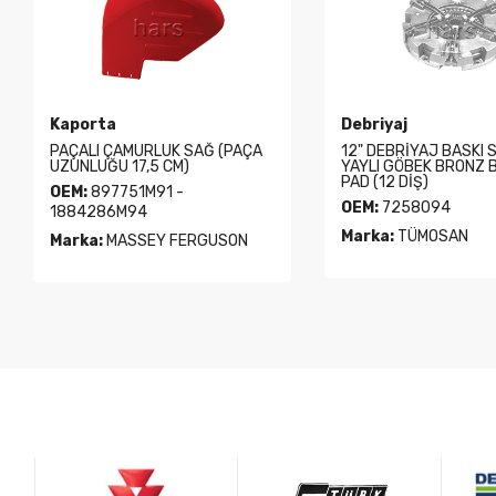
Kaporta
Debriyaj
PAÇALI ÇAMURLUK SAĞ (PAÇA
12" DEBRİYAJ BASKI 
UZUNLUĞU 17,5 CM)
YAYLI GÖBEK BRONZ 
PAD (12 DİŞ)
OEM:
897751M91 -
OEM:
7258094
1884286M94
Marka:
TÜMOSAN
Marka:
MASSEY FERGUSON