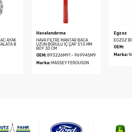
Havalandırma
Egzoz
SAC AYAK
HAVA FİLTRE MANTAR BACA
EGZOZ B
BALATA 8
UZUN BORULU İÇ ÇAP 51,5 MM
OEM:
BOY 30 CM
Marka:
N
OEM:
893226M91 - 969945M9
Marka:
MASSEY FERGUSON