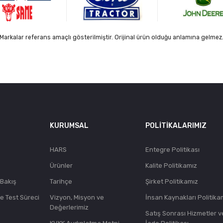
Markalar referans amaçlı gösterilmiştir. Orijinal ürün olduğu anlamına gelmez
KURUMSAL
POLITIKALARIMIZ
HARS
Entegre Politikası
Ürünler
Kalite Politikamız
 Bakış
Tarihçe
Şirket Politikamız
ve Test Süreci
Vizyon, Misyon ve
İnsan Kaynakları Politika
Değerlerimiz
Satış Sonrası Hizmetler v