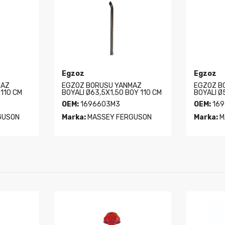
Egzoz
Egzoz
MAZ
EGZOZ BORUSU YANMAZ
EGZOZ B
 110 CM
BOYALI Ø63,5X1,50 BOY 110 CM
BOYALI Ø
OEM:
1696603M3
OEM:
169
GUSON
Marka:
MASSEY FERGUSON
Marka:
M