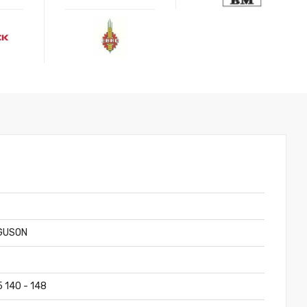
.
GUSON
5 140 - 148