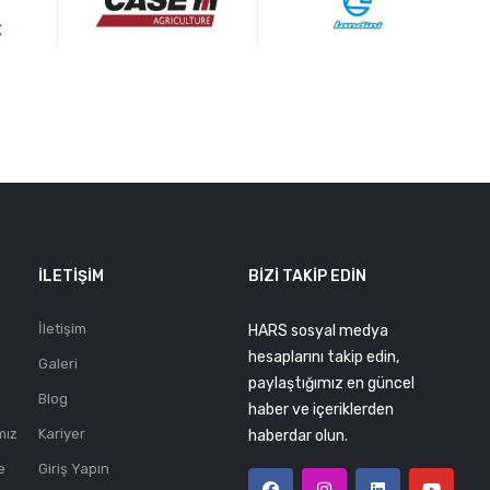
.
İLETIŞIM
BIZI TAKIP EDIN
İletişim
HARS sosyal medya
hesaplarını takip edin,
Galeri
paylaştığımız en güncel
Blog
haber ve içeriklerden
mız
Kariyer
haberdar olun.
e
Giriş Yapın