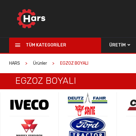
TÜM KATEGORILER
ÜRETIM
HARS
Ürünler
EGZOZ BOYALI
EGZOZ BOYALI