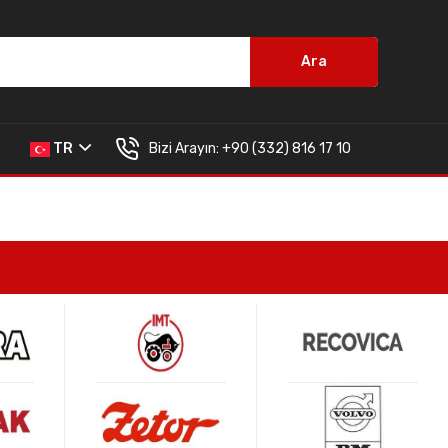
Ara
Bizi Arayın:
+90 (332) 816 17 10
TR