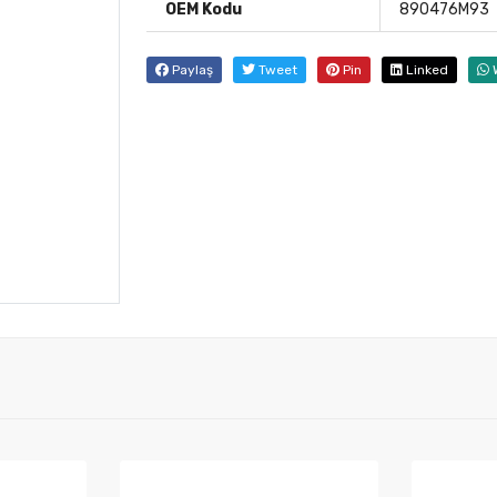
OEM Kodu
890476M93
Paylaş
Tweet
Pin
Linked