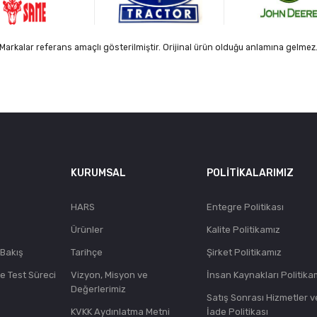
Markalar referans amaçlı gösterilmiştir. Orijinal ürün olduğu anlamına gelmez
KURUMSAL
POLITIKALARIMIZ
HARS
Entegre Politikası
Ürünler
Kalite Politikamız
 Bakış
Tarihçe
Şirket Politikamız
ve Test Süreci
Vizyon, Misyon ve
İnsan Kaynakları Politika
Değerlerimiz
Satış Sonrası Hizmetler v
KVKK Aydınlatma Metni
İade Politikası