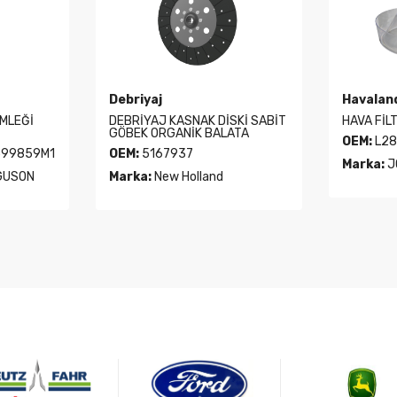
Debriyaj
Havalan
ÖMLEĞİ
DEBRİYAJ KASNAK DİSKİ SABİT
HAVA FİL
GÖBEK ORGANİK BALATA
OEM:
L28
599859M1
OEM:
5167937
Marka:
J
GUSON
Marka:
New Holland