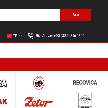
Ara
Bizi Arayın:
+90 (332) 816 17 10
TR