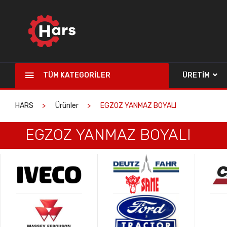
TÜM KATEGORILER
ÜRETIM
HARS
Ürünler
EGZOZ YANMAZ BOYALI
EGZOZ YANMAZ BOYALI