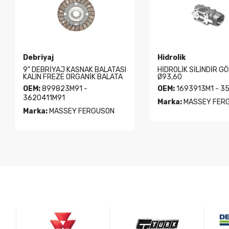
Debriyaj
Hidrolik
9" DEBRİYAJ KASNAK BALATASI
HİDROLİK SİLİNDİR G
KALIN FREZE ORGANİK BALATA
Ø93,60
OEM:
899823M91 -
OEM:
1693913M1 - 3
3620411M91
Marka:
MASSEY FER
Marka:
MASSEY FERGUSON