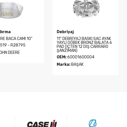
dırma
Debriyaj
TRE BACA CAMI 10"
11" DEBRİYAJ BASKI SAC AYAK
YAYLI GÖBEK BRONZ BALATA 6
519 - R28795
PAD (İÇTEN 12 DİŞ CARRARO
ŞANZİMAN)
OHN DEERE
OEM:
60001600004
Marka:
BAŞAK