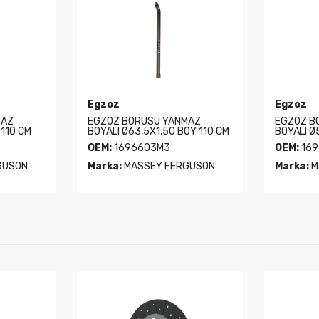
Egzoz
Egzoz
MAZ
EGZOZ BORUSU YANMAZ
EGZOZ B
 110 CM
BOYALI Ø63,5X1,50 BOY 110 CM
BOYALI Ø
OEM:
1696603M3
OEM:
169
GUSON
Marka:
MASSEY FERGUSON
Marka:
M