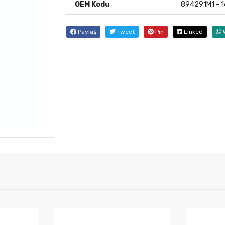
OEM Kodu
894291M1 - 
Paylaş
Tweet
Pin
Linked