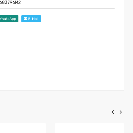
1683796M2
WhatsApp
E-Mail