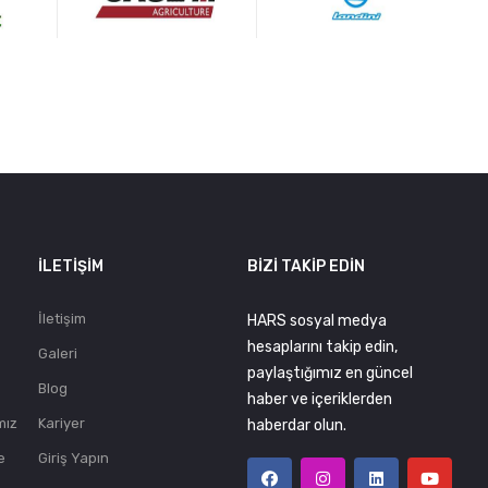
.
İLETIŞIM
BIZI TAKIP EDIN
İletişim
HARS sosyal medya
hesaplarını takip edin,
Galeri
paylaştığımız en güncel
Blog
haber ve içeriklerden
mız
Kariyer
haberdar olun.
e
Giriş Yapın