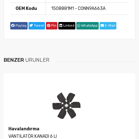
OEM Kodu
1508881M1 - C0NN9A663A
Paylaş
Tweet
Pin
Linked
WhatsApp
E-Mail
BENZER
ÜRÜNLER
Havalandırma
VANTİLATÖR KANADI 6 LI