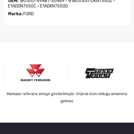
OEM:
180300-49481-50469 - 81805300-DKN7550D -
E1ADDN7550C - E1ADKN7550D
Marka:
FORD
Markalar referans amaçlı gösterilmiştir. Orijinal ürün olduğu anlamına
gelmez.