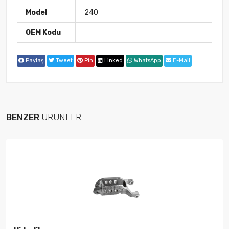
Model
240
OEM Kodu
Paylaş
Tweet
Pin
Linked
WhatsApp
E-Mail
BENZER
ÜRÜNLER