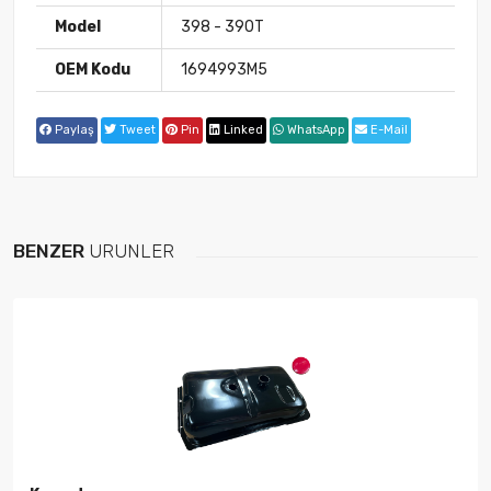
Model
398 - 390T
OEM Kodu
1694993M5
Paylaş
Tweet
Pin
Linked
WhatsApp
E-Mail
BENZER
ÜRÜNLER