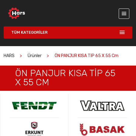
TÜM KATEGORILER
HARS
Ürünler
ÖN PANJUR KISA TİP 65 X 55 Cm
ÖN PANJUR KISA TİP 65
X 55 CM