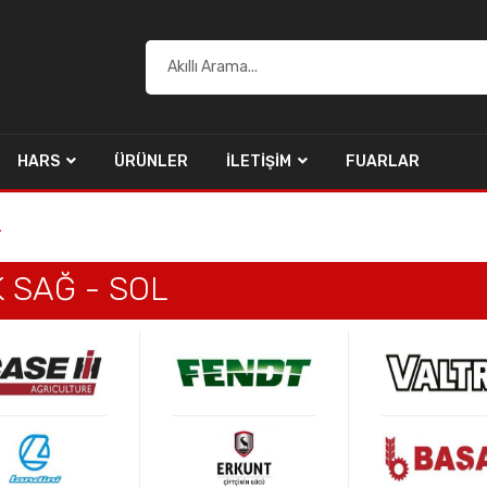
HARS
ÜRÜNLER
İLETIŞIM
FUARLAR
L
 SAĞ - SOL