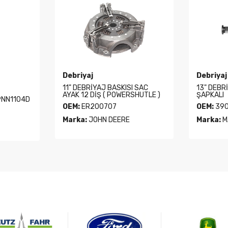
Debriyaj
Debriyaj
11" DEBRİYAJ BASKISI SAC
13" DEBRİ
AYAK 12 DİŞ ( POWERSHUTLE )
ŞAPKALI
9NN1104D
OEM:
ER200707
OEM:
390
Marka:
JOHN DEERE
Marka:
M