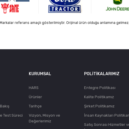
Markalar referans amaçlı gösterilmiştir. Orijinal ürün olduğu anlamına gelmez
KURUMSAL
POLITIKALARIMIZ
HARS
Entegre Politikası
Ürünler
Kalite Politikamız
 Bakış
Tarihçe
Şirket Politikamız
ve Test Süreci
Vizyon, Misyon ve
İnsan Kaynakları Politika
Değerlerimiz
Satış Sonrası Hizmetler v