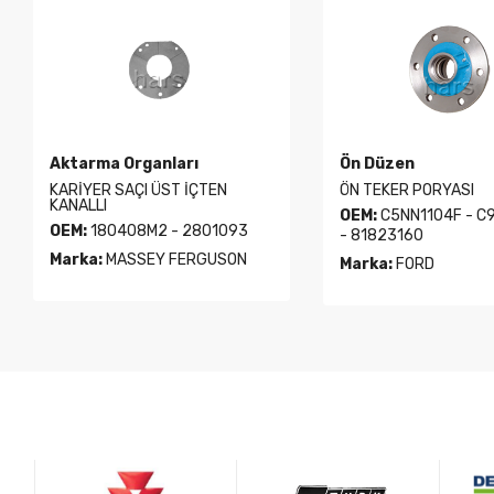
Aktarma Organları
Ön Düzen
KARİYER SAÇI ÜST İÇTEN
ÖN TEKER PORYASI
KANALLI
OEM:
C5NN1104F - C
OEM:
180408M2 - 2801093
- 81823160
Marka:
MASSEY FERGUSON
Marka:
FORD