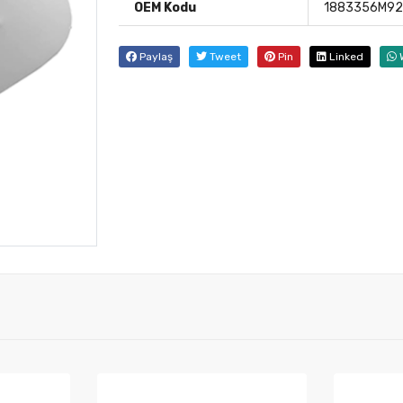
OEM Kodu
1883356M9
Paylaş
Tweet
Pin
Linked