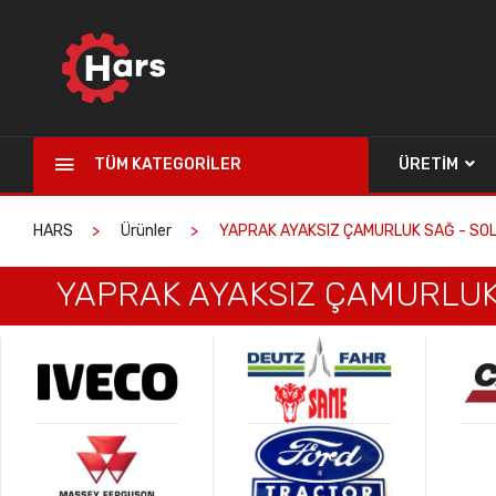
TÜM KATEGORILER
ÜRETIM
HARS
Ürünler
YAPRAK AYAKSIZ ÇAMURLUK SAĞ - SO
YAPRAK AYAKSIZ ÇAMURLUK