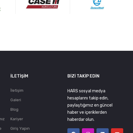
.
İLETIŞIM
BIZI TAKIP EDIN
İletişim
HARS sosyal medya
hesaplarını takip edin,
Galeri
paylaştığımız en güncel
Blog
haber ve içeriklerden
mız
Kariyer
haberdar olun.
e
Giriş Yapın