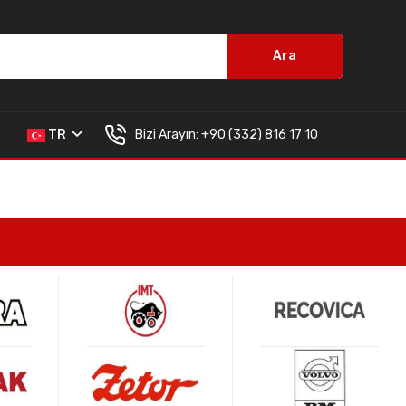
Ara
Bizi Arayın:
+90 (332) 816 17 10
TR