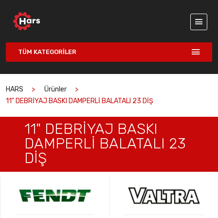
TÜM KATEGORILER
HARS
Ürünler
11" DEBRİYAJ BASKI DAMPERLİ BALATALI 23 DİŞ
11" DEBRİYAJ BASKI
DAMPERLİ BALATALI 23
DİŞ