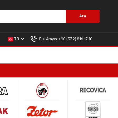
Ara
Bizi Arayın:
+90 (332) 816 17 10
TR