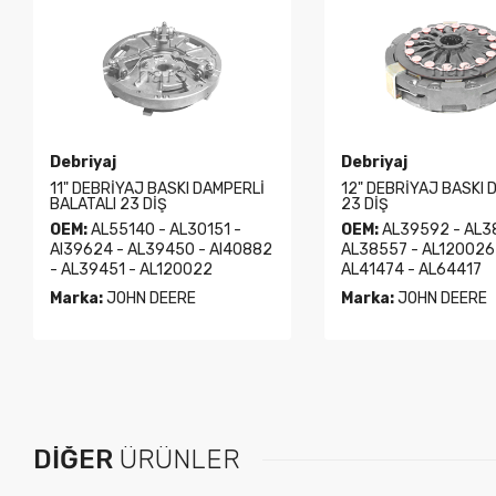
Debriyaj
Debriyaj
11" DEBRİYAJ BASKI DAMPERLİ
12" DEBRİYAJ BASKI 
BALATALI 23 DİŞ
23 DİŞ
OEM:
AL55140 - AL30151 -
OEM:
AL39592 - AL3
Al39624 - AL39450 - Al40882
AL38557 - AL120026
- AL39451 - AL120022
AL41474 - AL64417
Marka:
JOHN DEERE
Marka:
JOHN DEERE
DIĞER
ÜRÜNLER