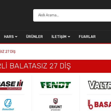
HARS
ÜRÜNLER
İLETIŞIM
FUARLAR
IZ 27 DİŞ
Lİ BALATASIZ 27 DİŞ