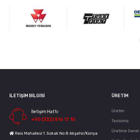
İLETIŞIM BILGISI
ÜRETIM
Üretim
İletişim Hattı:
+90 (332) 816 17 10
Tesisimiz
Üretime Genel
Reis Mahallesi 1. Sokak No:8 Akşehir/Konya