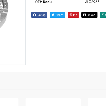
OEM Kodu
AL32965
Paylaş
Tweet
Pin
Linked