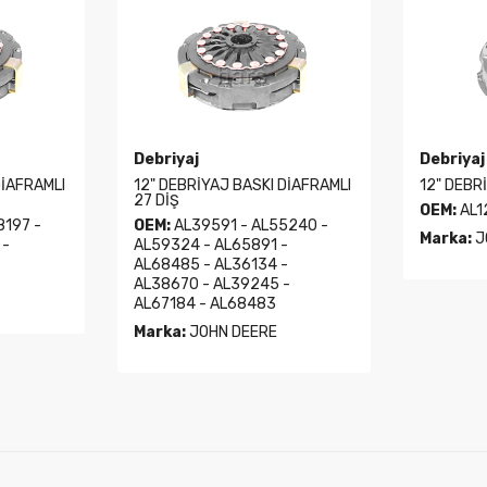
Debriyaj
Debriyaj
DİAFRAMLI
12" DEBRİYAJ BASKI DİAFRAMLI
12" DEBR
27 DİŞ
OEM:
AL1
8197 -
OEM:
AL39591 - AL55240 -
Marka:
J
 -
AL59324 - AL65891 -
AL68485 - AL36134 -
AL38670 - AL39245 -
AL67184 - AL68483
Marka:
JOHN DEERE