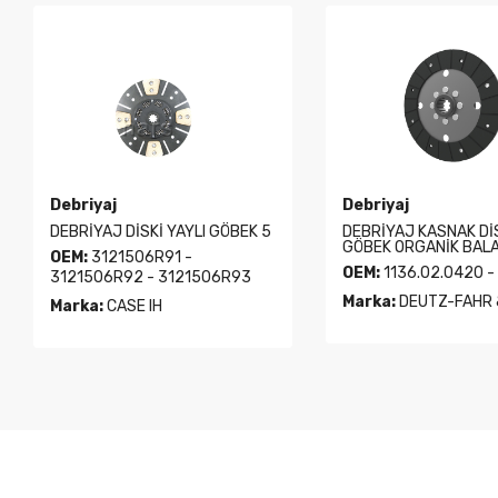
Debriyaj
Debriyaj
DEBRİYAJ DİSKİ YAYLI GÖBEK 5
DEBRİYAJ KASNAK Dİ
GÖBEK ORGANİK BAL
OEM:
3121506R91 -
OEM:
1136.02.0420 -
3121506R92 - 3121506R93
Marka:
DEUTZ-FAHR 
Marka:
CASE IH