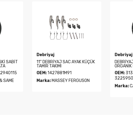
Debriyaj
Debriyaj
SKİ SABİT
11" DEBRİYAJ SAC AYAK KÜÇÜK
DEBRİYAJ
ATA
TAMİR TAKIMI
ORGANİK
 2940115
OEM:
1427881M91
OEM:
313
3225950
& SAME
Marka:
MASSEY FERGUSON
Marka:
C