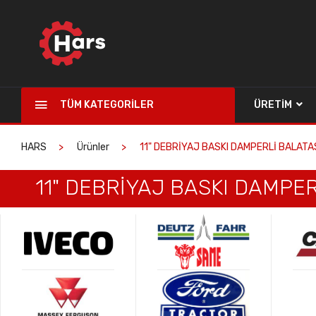
TÜM KATEGORILER
ÜRETIM
HARS
Ürünler
11" DEBRİYAJ BASKI DAMPERLİ BALATAS
11" DEBRİYAJ BASKI DAMPER