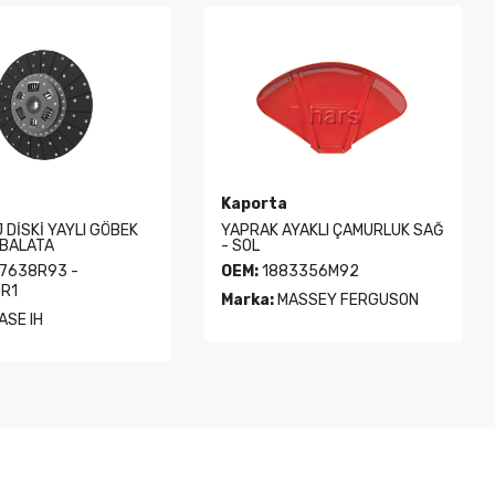
Kaporta
 DİSKİ YAYLI GÖBEK
YAPRAK AYAKLI ÇAMURLUK SAĞ
 BALATA
- SOL
7638R93 -
OEM:
1883356M92
R1
Marka:
MASSEY FERGUSON
ASE IH