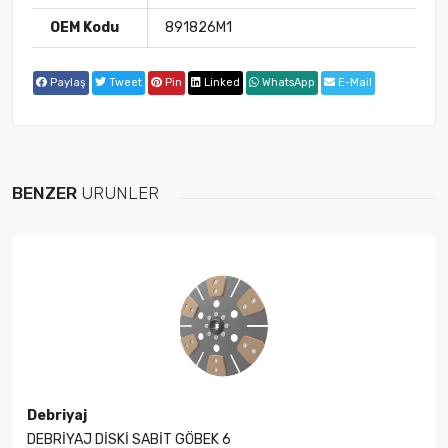
OEM Kodu
891826M1
Paylaş
Tweet
Pin
Linked
WhatsApp
E-Mail
BENZER
ÜRÜNLER
Debriyaj
DEBRİYAJ DİSKİ SABİT GÖBEK 6