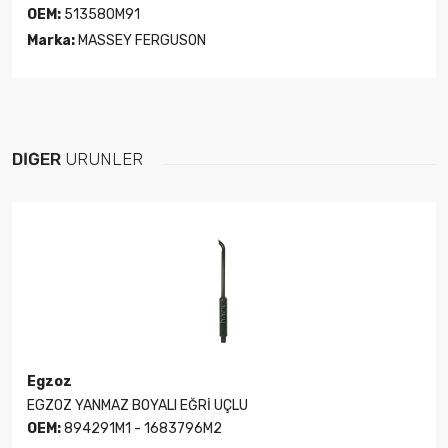
OEM:
513580M91
Marka:
MASSEY FERGUSON
DIĞER
ÜRÜNLER
Egzoz
EGZOZ YANMAZ BOYALI EĞRİ UÇLU
OEM:
894291M1 - 1683796M2