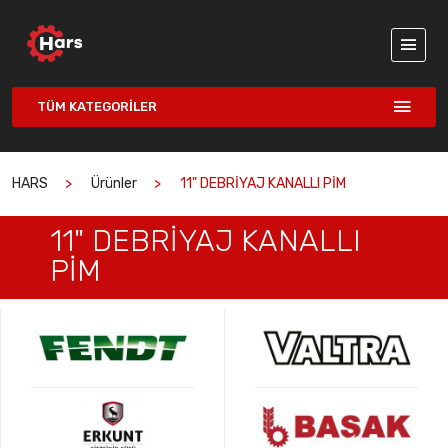
TÜM KATEGORILER
HARS
Ürünler
11" DEBRİYAJ KANALLI PİM
11" DEBRİYAJ KANALLI
PİM