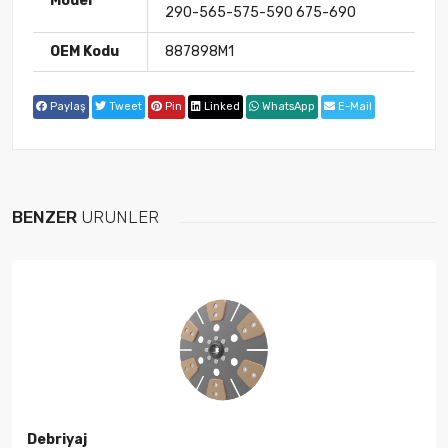
Model
290-565-575-590 675-690
OEM Kodu
887898M1
Paylaş
Tweet
Pin
Linked
WhatsApp
E-Mail
BENZER
ÜRÜNLER
Debriyaj