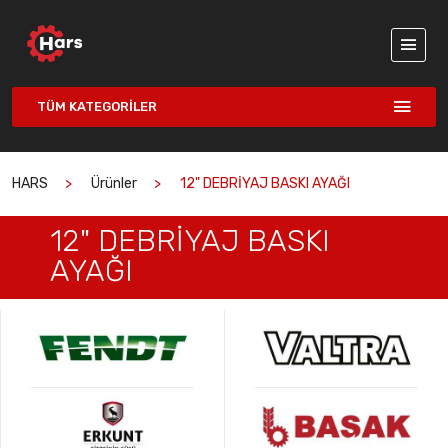
TÜM KATEGORILER
HARS
Ürünler
12" DEBRİYAJ BASKI AYAĞI
12" DEBRİYAJ BASKI
AYAĞI