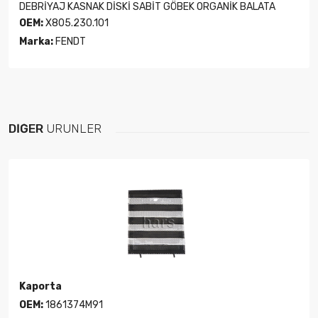
DEBRİYAJ KASNAK DİSKİ SABİT GÖBEK ORGANİK BALATA
OEM:
X805.230.101
Marka:
FENDT
DIĞER
ÜRÜNLER
Kaporta
OEM:
1861374M91