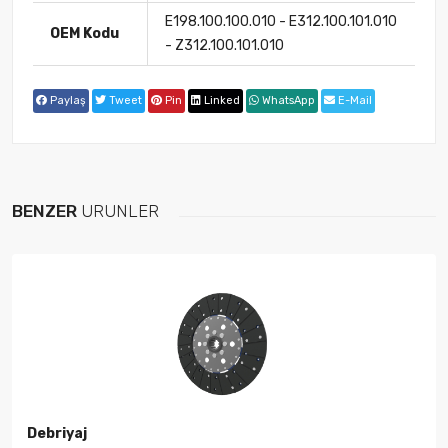
E198.100.100.010 - E312.100.101.010
OEM Kodu
- Z312.100.101.010
Paylaş
Tweet
Pin
Linked
WhatsApp
E-Mail
BENZER
ÜRÜNLER
Debriyaj