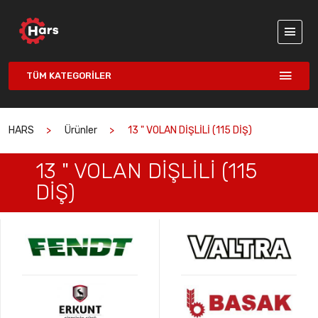
TÜM KATEGORILER
HARS
Ürünler
13 " VOLAN DİŞLİLİ (115 DİŞ)
13 " VOLAN DİŞLİLİ (115
DİŞ)