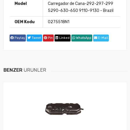
Model
Carregador de Cana-292-297-299
5290-630-650 9110-9130 - Brazil
OEM Kodu
0275518N1
Paylaş
Tweet
Pin
Linked
WhatsApp
E-Mail
BENZER
ÜRÜNLER