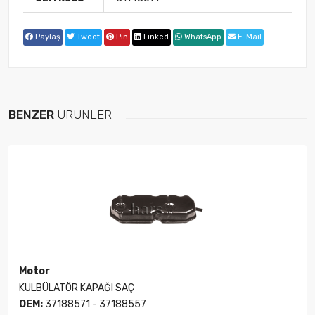
Paylaş
Tweet
Pin
Linked
WhatsApp
E-Mail
BENZER
ÜRÜNLER
Motor
KULBÜLATÖR KAPAĞI SAÇ
OEM:
37188571 - 37188557