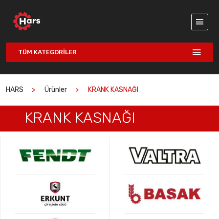
TÜM KATEGORILER
HARS
Ürünler
KRANK KASNAĞI
KRANK KASNAĞI