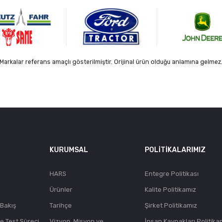
Markalar referans amaçlı gösterilmiştir. Orijinal ürün olduğu anlamına gelmez
KURUMSAL
POLITIKALARIMIZ
HARS
Entegre Politikası
Ürünler
Kalite Politikamız
 Bakış
Tarihçe
Şirket Politikamız
ve Test Süreci
Vizyon, Misyon ve
İnsan Kaynakları Politika