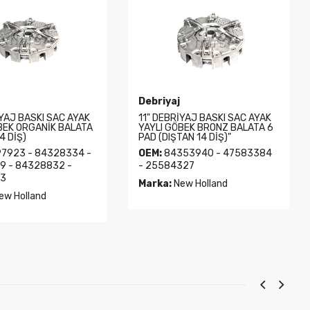
Debriyaj
İYAJ BASKI SAC AYAK
11" DEBRİYAJ BASKI SAC AYAK
BEK ORGANİK BALATA
YAYLI GÖBEK BRONZ BALATA 6
4 DİŞ)
PAD (DIŞTAN 14 DİŞ)"
7923 - 84328334 -
OEM:
84353940 - 47583384
9 - 84328832 -
- 25584327
3
Marka:
New Holland
ew Holland