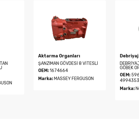
Aktarma Organları
Debriyaj
ŞTAN
ŞANZIMAN GÖVDESİ 8 VİTESLİ
DEBRİYAJ
U
GÖBEK O
OEM:
1674664
OEM:
596
Marka:
MASSEY FERGUSON
499435
GUSON
Marka:
N