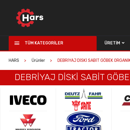
TÜM KATEGORILER
ÜRETIM
HARS
Ürünler
DEBRİYAJ DİSKİ SABİT GÖBEK ORGANİ
DEBRİYAJ DİSKİ SABİT GÖB