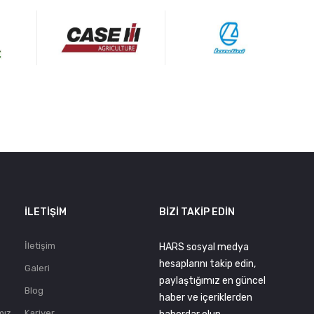
.
İLETIŞIM
BIZI TAKIP EDIN
İletişim
HARS sosyal medya
hesaplarını takip edin,
Galeri
paylaştığımız en güncel
Blog
haber ve içeriklerden
mız
Kariyer