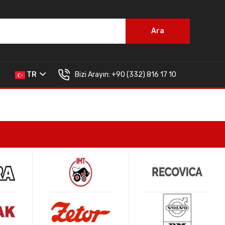
Ara
Bizi Arayın:
+90 (332) 816 17 10
TR