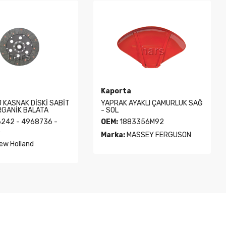
Kaporta
 KASNAK DİSKİ SABİT
YAPRAK AYAKLI ÇAMURLUK SAĞ
RGANİK BALATA
- SOL
242 - 4968736 -
OEM:
1883356M92
3
Marka:
MASSEY FERGUSON
ew Holland