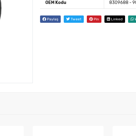
OEM Kodu
8309688 - 
Paylaş
Tweet
Pin
Linked