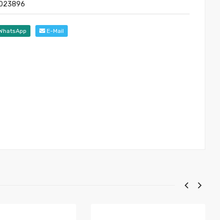
9023896
WhatsApp
E-Mail