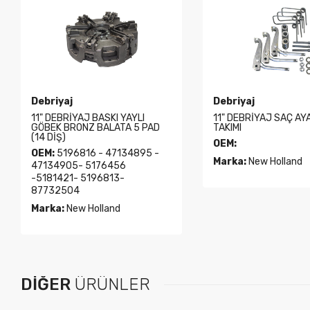
Debriyaj
Debriyaj
11" DEBRİYAJ BASKI YAYLI
11" DEBRİYAJ SAÇ AY
GÖBEK BRONZ BALATA 5 PAD
TAKIMI
(14 DİŞ)
OEM:
OEM:
5196816 - 47134895 -
Marka:
New Holland
47134905- 5176456
-5181421- 5196813-
87732504
Marka:
New Holland
DIĞER
ÜRÜNLER