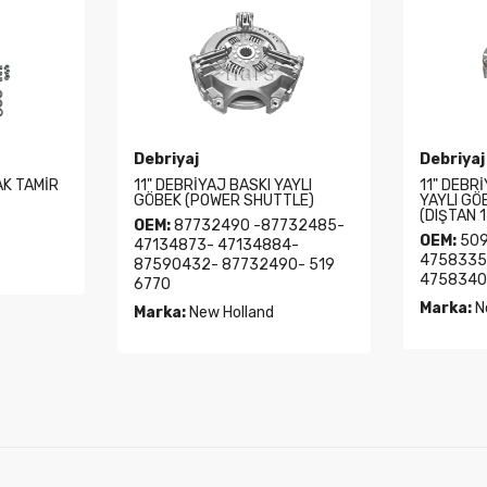
Debriyaj
Debriyaj
AK TAMİR
11" DEBRİYAJ BASKI YAYLI
11" DEBR
GÖBEK (POWER SHUTTLE)
YAYLI GÖ
(DIŞTAN 1
OEM:
87732490 -87732485-
OEM:
509
47134873- 47134884-
4758335
87590432- 87732490- 519
4758340
6770
Marka:
N
Marka:
New Holland