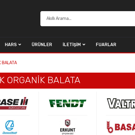
HARS
ÜRÜNLER
İLETIŞIM
FUARLAR
K BALATA
EK ORGANİK BALATA