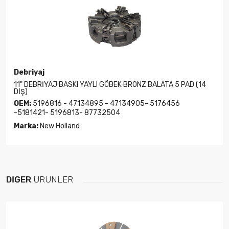
Debriyaj
11" DEBRİYAJ BASKI YAYLI GÖBEK BRONZ BALATA 5 PAD (14
DİŞ)
OEM:
5196816 - 47134895 - 47134905- 5176456
-5181421- 5196813- 87732504
Marka:
New Holland
DIĞER
ÜRÜNLER