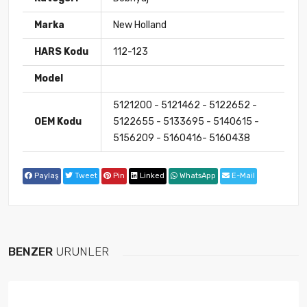
Marka
New Holland
HARS Kodu
112-123
Model
5121200 - 5121462 - 5122652 -
OEM Kodu
5122655 - 5133695 - 5140615 -
5156209 - 5160416- 5160438
Paylaş
Tweet
Pin
Linked
WhatsApp
E-Mail
BENZER
ÜRÜNLER