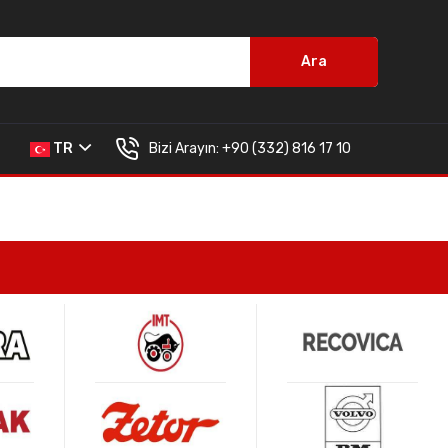
Ara
Bizi Arayın:
+90 (332) 816 17 10
TR