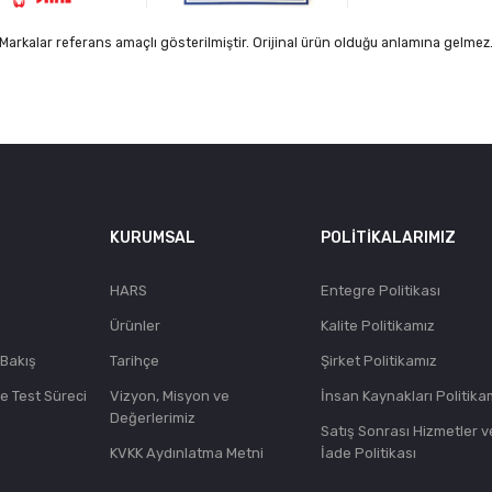
Markalar referans amaçlı gösterilmiştir. Orijinal ürün olduğu anlamına gelmez
KURUMSAL
POLITIKALARIMIZ
HARS
Entegre Politikası
Ürünler
Kalite Politikamız
 Bakış
Tarihçe
Şirket Politikamız
ve Test Süreci
Vizyon, Misyon ve
İnsan Kaynakları Politika
Değerlerimiz
Satış Sonrası Hizmetler v
KVKK Aydınlatma Metni
İade Politikası