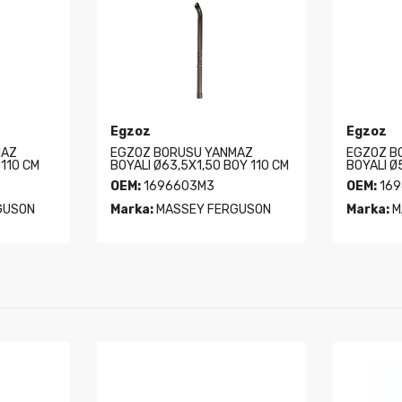
Egzoz
Egzoz
MAZ
EGZOZ BORUSU YANMAZ
EGZOZ B
 110 CM
BOYALI Ø63,5X1,50 BOY 110 CM
BOYALI Ø
OEM:
1696603M3
OEM:
169
GUSON
Marka:
MASSEY FERGUSON
Marka:
M