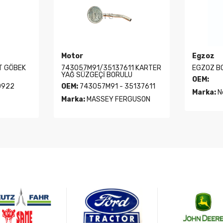
Motor
Egzoz
İT GÖBEK
743057M91/35137611 KARTER
EGZOZ BO
YAĞ SÜZGEÇİ BORULU
OEM:
0922
OEM:
743057M91 - 35137611
Marka:
N
Marka:
MASSEY FERGUSON