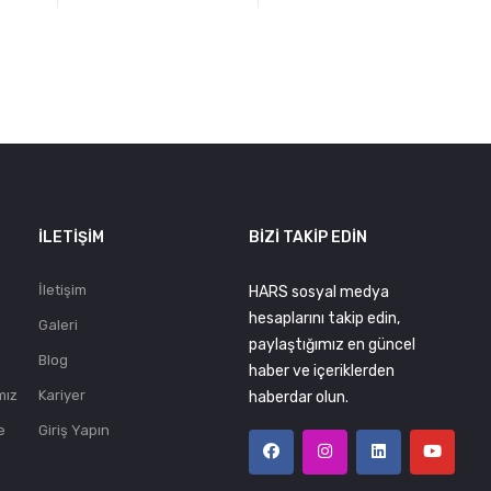
.
İLETIŞIM
BIZI TAKIP EDIN
İletişim
HARS sosyal medya
hesaplarını takip edin,
Galeri
paylaştığımız en güncel
Blog
haber ve içeriklerden
mız
Kariyer
haberdar olun.
e
Giriş Yapın