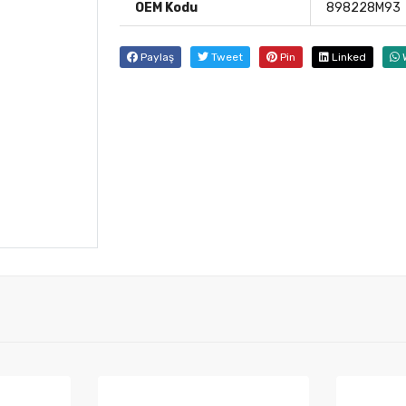
OEM Kodu
898228M93
Paylaş
Tweet
Pin
Linked