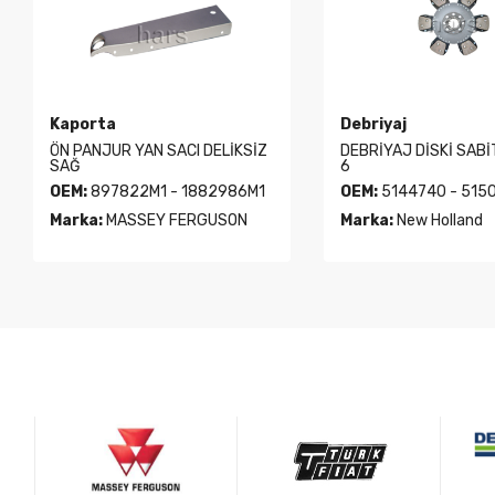
Kaporta
Debriyaj
ÖN PANJUR YAN SACI DELİKSİZ
DEBRİYAJ DİSKİ SAB
SAĞ
6
OEM:
897822M1 - 1882986M1
OEM:
5144740 - 515
Marka:
MASSEY FERGUSON
Marka:
New Holland