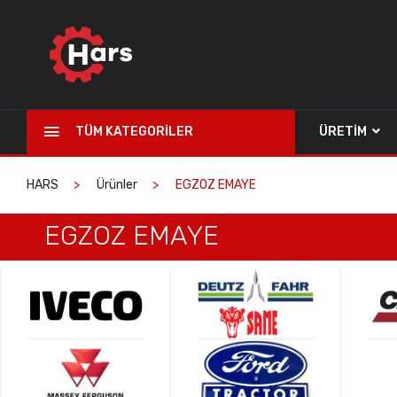
TÜM KATEGORILER
ÜRETIM
HARS
Ürünler
EGZOZ EMAYE
EGZOZ EMAYE