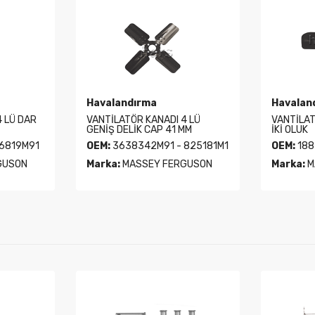
Havalandırma
Havalan
4 LÜ DAR
VANTİLATÖR KANADI 4 LÜ
VANTİLAT
GENİŞ DELİK CAP 41 MM
İKİ OLUK
86819M91
OEM:
3638342M91 - 825181M1
OEM:
188
GUSON
Marka:
MASSEY FERGUSON
Marka:
M