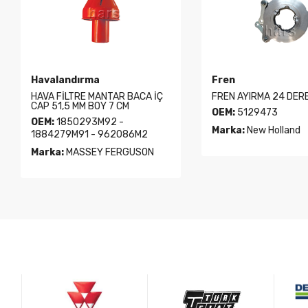
Havalandırma
Fren
HAVA FİLTRE MANTAR BACA İÇ
FREN AYIRMA 24 DER
CAP 51,5 MM BOY 7 CM
OEM:
5129473
OEM:
1850293M92 -
Marka:
New Holland
1884279M91 - 962086M2
Marka:
MASSEY FERGUSON