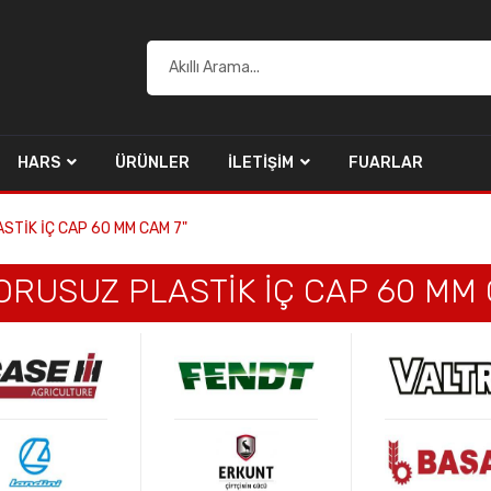
HARS
ÜRÜNLER
İLETIŞIM
FUARLAR
STİK İÇ CAP 60 MM CAM 7"
ORUSUZ PLASTİK İÇ CAP 60 MM 