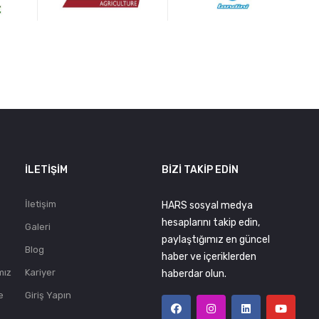
.
İLETIŞIM
BIZI TAKIP EDIN
İletişim
HARS sosyal medya
hesaplarını takip edin,
Galeri
paylaştığımız en güncel
Blog
haber ve içeriklerden
mız
Kariyer
haberdar olun.
e
Giriş Yapın