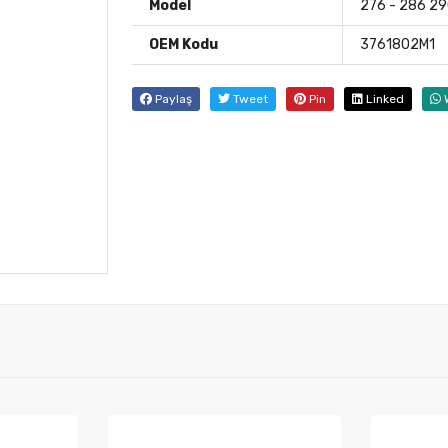
Model
276 - 286 29
OEM Kodu
3761802M1
Paylaş
Tweet
Pin
Linked