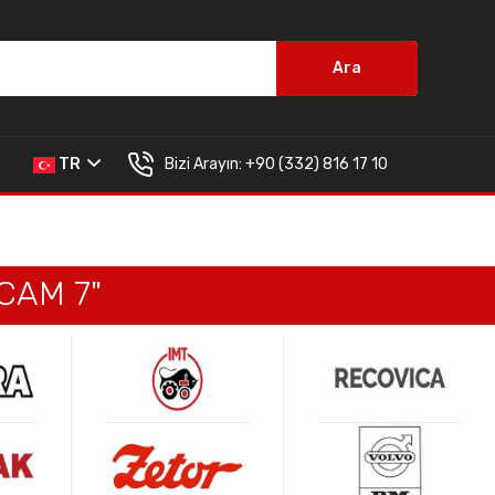
Ara
Bizi Arayın:
+90 (332) 816 17 10
TR
CAM 7"