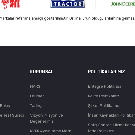
Markalar referans amaçlı gösterilmiştir. Orijinal ürün olduğu anlamına gelmez
KURUMSAL
POLITIKALARIMIZ
HARS
Entegre Politikası
Ürünler
Kalite Politikamız
 Bakış
Tarihçe
Şirket Politikamız
ve Test Süreci
Vizyon, Misyon ve
İnsan Kaynakları Politika
Değerlerimiz
Satış Sonrası Hizmetler v
KVKK Aydınlatma Metni
İade Politikası