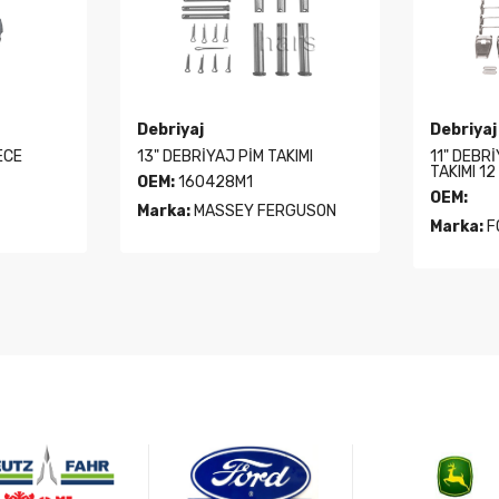
Debriyaj
Debriyaj
ECE
13" DEBRİYAJ PİM TAKIMI
11" DEBR
TAKIMI 12
OEM:
160428M1
OEM:
Marka:
MASSEY FERGUSON
Marka:
F