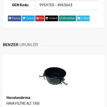
OEM Kodu
9959755 - 4963663
Paylaş
Tweet
Pin
Linked
WhatsApp
E-Mail
BENZER
ÜRÜNLER
Havalandırma
HAVA FİLTRE ALT TASI