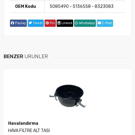
OEM Kodu
5085490 - 5136558 - 8323083
Paylaş
Tweet
Pin
Linked
WhatsApp
E-Mail
BENZER
ÜRÜNLER
Havalandırma
HAVA FİLTRE ALT TASI