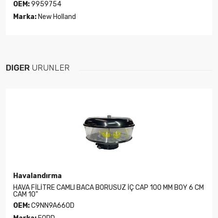
OEM:
9959754
Marka:
New Holland
DIĞER
ÜRÜNLER
Havalandırma
HAVA FİLİTRE CAMLI BACA BORUSUZ İÇ CAP 100 MM BOY 6 CM
CAM 10"
OEM:
C9NN9A660D