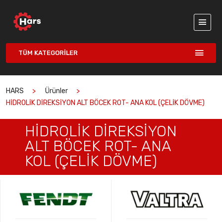
TÜM KATEGORILER
HARS
Ürünler
HİDROLİK DİREKSİYON ALT BÖCEK ROT- ANA KOL (ÇELİK DÖVME)
HİDROLİK DİREKSİYON
ALT BÖCEK ROT- ANA
KOL (ÇELİK DÖVME)