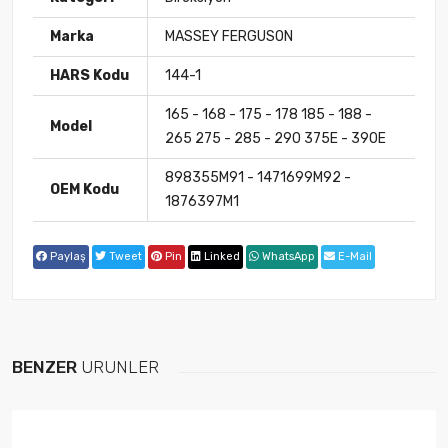
Marka
MASSEY FERGUSON
HARS Kodu
144-1
165 - 168 - 175 - 178 185 - 188 -
Model
265 275 - 285 - 290 375E - 390E
898355M91 - 1471699M92 -
OEM Kodu
1876397M1
Paylaş
Tweet
Pin
Linked
WhatsApp
E-Mail
BENZER
ÜRÜNLER