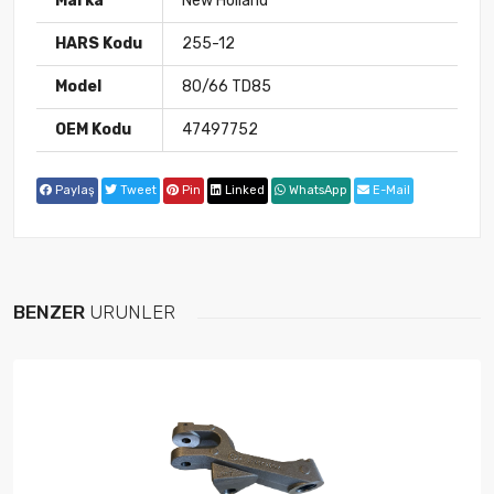
Marka
New Holland
HARS Kodu
255-12
Model
80/66 TD85
OEM Kodu
47497752
Paylaş
Tweet
Pin
Linked
WhatsApp
E-Mail
BENZER
ÜRÜNLER