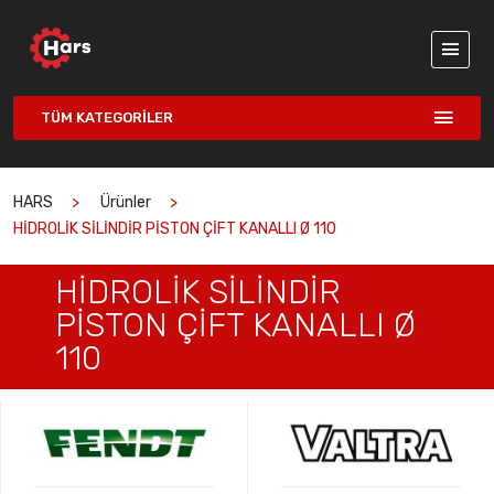
TÜM KATEGORILER
HARS
Ürünler
HİDROLİK SİLİNDİR PİSTON ÇİFT KANALLI Ø 110
HİDROLİK SİLİNDİR
PİSTON ÇİFT KANALLI Ø
110