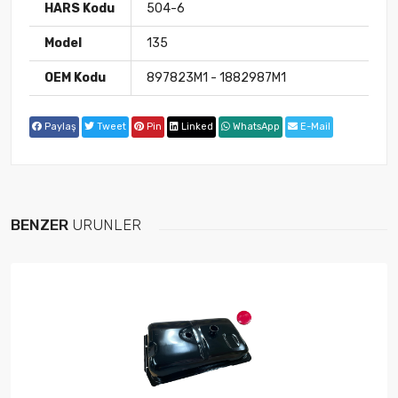
HARS Kodu
504-6
Model
135
OEM Kodu
897823M1 - 1882987M1
Paylaş
Tweet
Pin
Linked
WhatsApp
E-Mail
BENZER
ÜRÜNLER