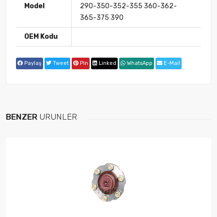
Model
290-350-352-355 360-362-
365-375 390
OEM Kodu
Paylaş
Tweet
Pin
Linked
WhatsApp
E-Mail
BENZER
ÜRÜNLER