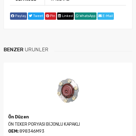
Paylaş
Tweet
Pin
Linked
WhatsApp
E-Mail
BENZER
ÜRÜNLER
Ön Düzen
ÖN TEKER PORYASI BİJONLU KAPAKLI
OEM:
898346M93