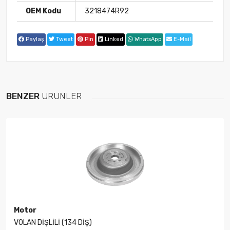
OEM Kodu
3218474R92
Paylaş
Tweet
Pin
Linked
WhatsApp
E-Mail
BENZER
ÜRÜNLER
Motor
VOLAN DİŞLİLİ (134 DİŞ)