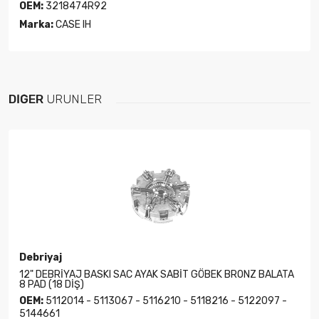
OEM:
3218474R92
Marka:
CASE IH
DIĞER
ÜRÜNLER
Debriyaj
12" DEBRİYAJ BASKI SAC AYAK SABİT GÖBEK BRONZ BALATA
8 PAD (18 DİŞ)
OEM:
5112014 - 5113067 - 5116210 - 5118216 - 5122097 -
5144661