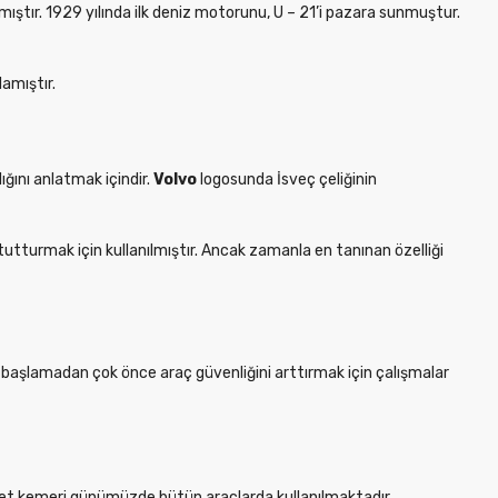
mıştır. 1929 yılında ilk deniz motorunu, U – 21’i pazara sunmuştur.
amıştır.
ığını anlatmak içindir.
Volvo
logosunda İsveç çeliğinin
tutturmak için kullanılmıştır. Ancak zamanla en tanınan özelliği
ye başlamadan çok önce araç güvenliğini arttırmak için çalışmalar
niyet kemeri günümüzde bütün araçlarda kullanılmaktadır.