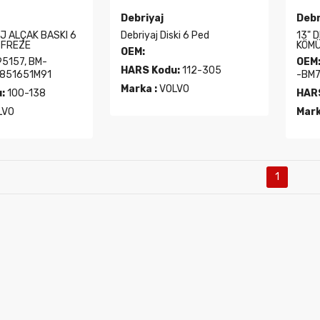
Debriyaj
Debr
AJ ALÇAK BASKI 6
Debriyaj Diski 6 Ped
13" 
N FREZE
KÖMÜ
OEM:
5157, BM-
OEM
HARS Kodu:
112-305
1851651M91
-BM
Marka :
VOLVO
:
100-138
HARS
LVO
Mark
1