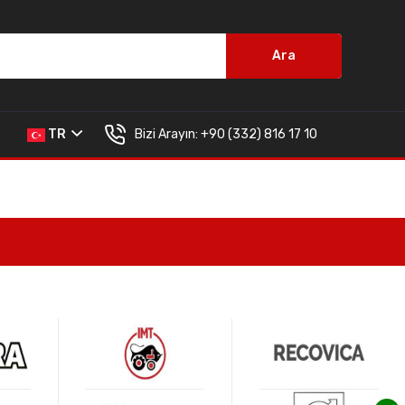
Ara
Bizi Arayın:
+90 (332) 816 17 10
TR