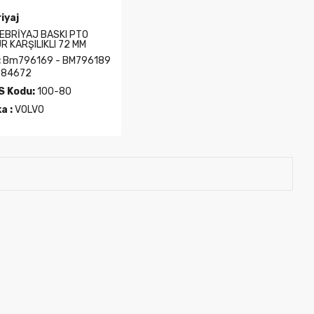
iyaj
DEBRİYAJ BASKI PTO
R KARŞILIKLI 72 MM
:
Bm796169 - BM796189
784672
 Kodu:
100-80
a :
VOLVO