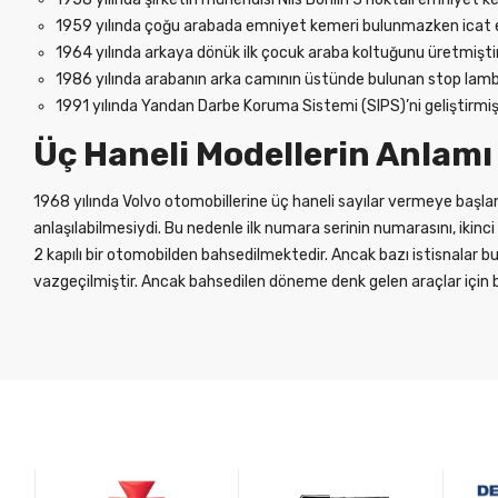
1959 yılında çoğu arabada emniyet kemeri bulunmazken icat edi
1964 yılında arkaya dönük ilk çocuk araba koltuğunu üretmiştir
1986 yılında arabanın arka camının üstünde bulunan stop lamb
1991 yılında Yandan Darbe Koruma Sistemi (SIPS)’ni geliştirmiş
Üç Haneli Modellerin Anlamı
1968 yılında Volvo otomobillerine üç haneli sayılar vermeye başlamı
anlaşılabilmesiydi. Bu nedenle ilk numara serinin numarasını, ikinc
2 kapılı bir otomobilden bahsedilmektedir. Ancak bazı istisnalar 
vazgeçilmiştir. Ancak bahsedilen döneme denk gelen araçlar için b