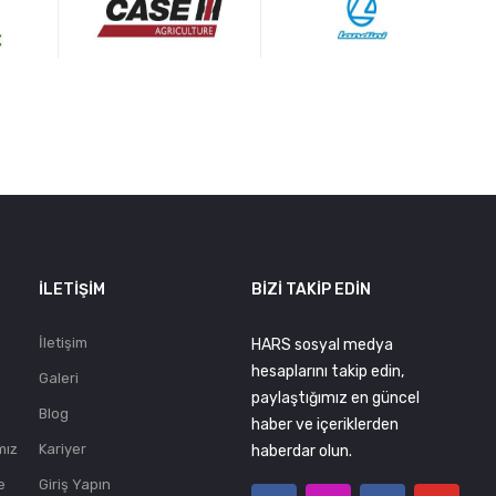
.
İLETIŞIM
BIZI TAKIP EDIN
İletişim
HARS sosyal medya
hesaplarını takip edin,
Galeri
paylaştığımız en güncel
Blog
haber ve içeriklerden
mız
Kariyer
haberdar olun.
e
Giriş Yapın