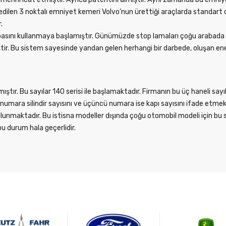
len 3 noktalı emniyet kemeri Volvo’nun ürettiği araçlarda standart o
.
asını kullanmaya başlamıştır. Günümüzde stop lamaları çoğu arabada s
tir. Bu sistem sayesinde yandan gelen herhangi bir darbede, oluşan ener
ştır. Bu sayılar 140 serisi ile başlamaktadır. Firmanın bu üç haneli say
i numara silindir sayısını ve üçüncü numara ise kapı sayısını ifade etmek
bulunmaktadır. Bu istisna modeller dışında çoğu otomobil modeli için b
u durum hala geçerlidir.