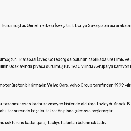
kurulmuştur. Genel merkezi İsveç’tir. II. Dünya Savaşı sonrası arabal
urulmuştur. İlk arabası İsveç Göteborg’da bulunan fabrikada üretilmiş 
 yılının Ocak ayında piyasa sürülmüştür. 1930 yılında Avrupa’ya kamyon i
motor üreten bir firmadır.
Volvo
Cars, Volvo Group tarafından 1999 yılı
. Bu tasarımı seven kadar sevmeyen kişiler de oldukça fazlaydı. Ancak 199
mobil tasarımında köşeler tekrar ön plana çıkmaya başlamıştır.
ans sektörüne kadar geniş faaliyet alanları bulunmaktadır.