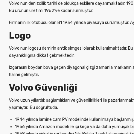
Volvo’nun denizcilik tarihi de oldukça eskilere dayanmaktadır. 19
Bu ürünün üretimi 1962’ye kadar sürmüştür.
Firmanın ilk otobüsü olan B1 1934 yılında piyasaya sürülmüştür. A
Logo
Volvo’nun logosu demirin antik simgesi olarak kullanılmaktadır. Bu s
dayanıklılığına dikkat çekmektedir.
Izgarasını boydan boya geçen diyagonal çizgi zamanla markanın simg
haline gelmiştir.
Volvo Güvenliği
Volvo uzun yıllardık sağlamlıkları ve güvenilirlikleri ile pazarlan
yapmıştır. Bu doğrultuda;
1944 yılında lamine cam PV modelinde kullanılmaya başlanmışt
1956 yılında Amazon modeli ile içi keçe ya da daha yumuşak b
1958 yılında şirketin mühendisi Nils Bohlin 3 noktalı emniyet 