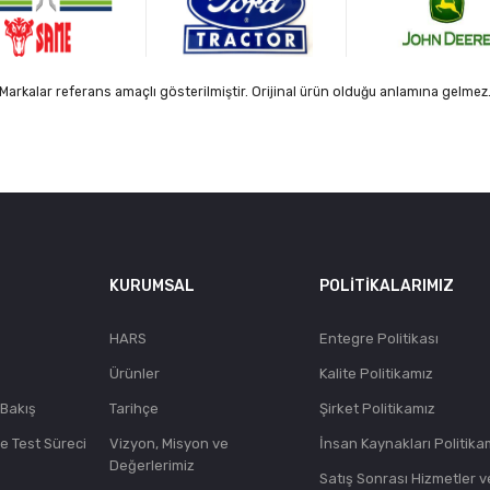
Markalar referans amaçlı gösterilmiştir. Orijinal ürün olduğu anlamına gelmez
KURUMSAL
POLITIKALARIMIZ
HARS
Entegre Politikası
Ürünler
Kalite Politikamız
 Bakış
Tarihçe
Şirket Politikamız
ve Test Süreci
Vizyon, Misyon ve
İnsan Kaynakları Politika
Değerlerimiz
Satış Sonrası Hizmetler v