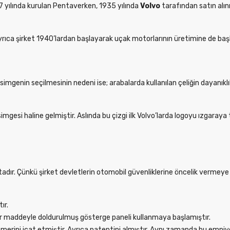
07 yılında kurulan Pentaverken, 1935 yılında
Volvo
tarafından satın alın
yrıca şirket 1940’lardan başlayarak uçak motorlarının üretimine de başl
imgenin seçilmesinin nedeni ise; arabalarda kullanılan çeliğin dayanıklıl
esi haline gelmiştir. Aslında bu çizgi ilk Volvo’larda logoyu ızgaraya 
maktadır. Çünkü şirket devletlerin otomobil güvenliklerine öncelik verme
ır.
ir maddeyle doldurulmuş gösterge paneli kullanmaya başlamıştır.
kemerini icat etmiştir. Ayrıca patentini almıştır. Aynı zamanda bu em