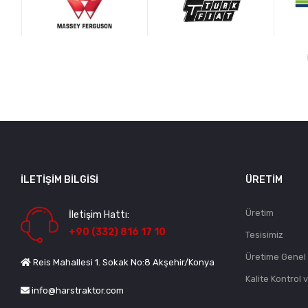
İLETIŞIM BILGISI
ÜRETIM
Üretim
İletişim Hattı:
+90 (332) 816 17 10
Tesisimiz
Üretime Genel
Reis Mahallesi 1. Sokak No:8 Akşehir/Konya
Kalite Kontrol 
info@harstraktor.com