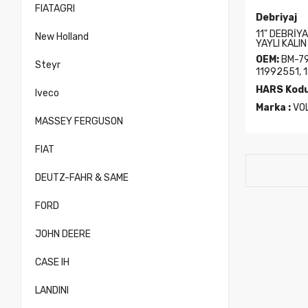
FIATAGRI
Debriyaj
11" DEBRİY
New Holland
YAYLI KALI
OEM:
BM-79
Steyr
11992551, 
HARS Kodu
Iveco
Marka :
VO
MASSEY FERGUSON
FIAT
DEUTZ-FAHR & SAME
FORD
JOHN DEERE
CASE IH
LANDINI