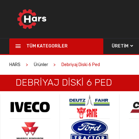
TÜM KATEGORILER
ÜRETIM
HARS
Ürünler
Debriyaj Diski 6 Ped
DEBRIYAJ DISKI 6 PED