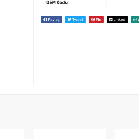
OEM Kodu
Paylaş
Tweet
Pin
Linked