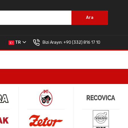
Ara
Bizi Arayın:
+90 (332) 816 17 10
TR