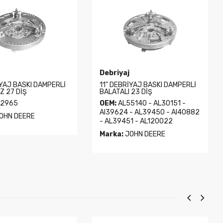
Debriyaj
İYAJ BASKI DAMPERLİ
11" DEBRİYAJ BASKI DAMPERLİ
Z 27 DİŞ
BALATALI 23 DİŞ
2965
OEM:
AL55140 - AL30151 -
Al39624 - AL39450 - Al40882
OHN DEERE
- AL39451 - AL120022
Marka:
JOHN DEERE