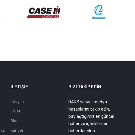
.
İLETIŞIM
BIZI TAKIP EDIN
İletişim
HARS sosyal medya
hesaplarını takip edin,
Galeri
paylaştığımız en güncel
Blog
haber ve içeriklerden
mız
Kariyer
haberdar olun.