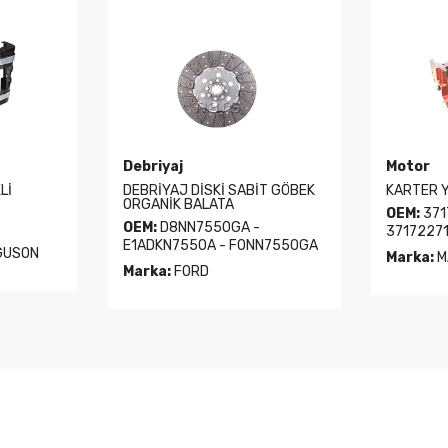
Debriyaj
Motor
Lİ
DEBRİYAJ DİSKİ SABİT GÖBEK
KARTER Y
ORGANİK BALATA
OEM:
371
OEM:
D8NN7550GA -
3717227
E1ADKN7550A - F0NN7550GA
GUSON
Marka:
M
Marka:
FORD