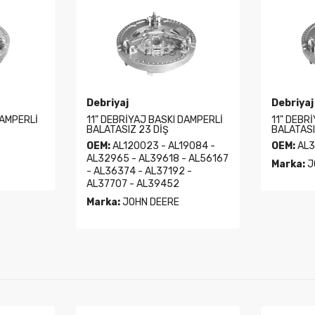
Debriyaj
Debriyaj
DAMPERLİ
11" DEBRİYAJ BASKI DAMPERLİ
11" DEBR
BALATASIZ 23 DİŞ
BALATASI
OEM:
AL120023 - AL19084 -
OEM:
AL3
AL32965 - AL39618 - AL56167
Marka:
J
- AL36374 - AL37192 -
AL37707 - AL39452
Marka:
JOHN DEERE