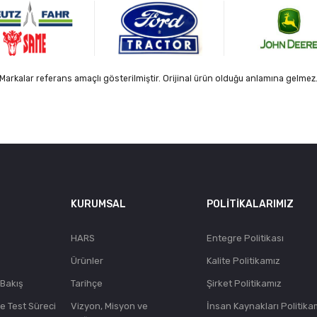
Markalar referans amaçlı gösterilmiştir. Orijinal ürün olduğu anlamına gelmez
KURUMSAL
POLITIKALARIMIZ
HARS
Entegre Politikası
Ürünler
Kalite Politikamız
 Bakış
Tarihçe
Şirket Politikamız
ve Test Süreci
Vizyon, Misyon ve
İnsan Kaynakları Politika