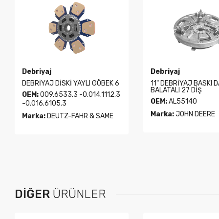
Debriyaj
Debriyaj
DEBRİYAJ DİSKİ YAYLI GÖBEK 6
11" DEBRİYAJ BASKI 
BALATALI 27 DİŞ
OEM:
009.6533.3 -0.014.1112.3
OEM:
AL55140
-0.016.6105.3
Marka:
JOHN DEERE
Marka:
DEUTZ-FAHR & SAME
DIĞER
ÜRÜNLER