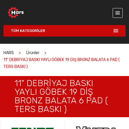
TÜM KATEGORILER
HARS
Ürünler
11" DEBRİYAJ BASKI YAYLI GÖBEK 19 DİŞ BRONZ BALATA 6 PAD (
TERS BASKI )
11" DEBRİYAJ BASKI
YAYLI GÖBEK 19 DİŞ
BRONZ BALATA 6 PAD (
TERS BASKI )