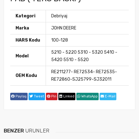
Kategori
Debriyaj
Marka
JOHN DEERE
HARS Kodu
100-128
5210 - 5220 5310 - 5320 5410 -
Model
5420 5510 - 5520
RE211277- RE72534- RE72535-
OEM Kodu
RE72860-SJ25799-SJ32011
Paylaş
Tweet
Pin
Linked
WhatsApp
E-Mail
BENZER
ÜRÜNLER