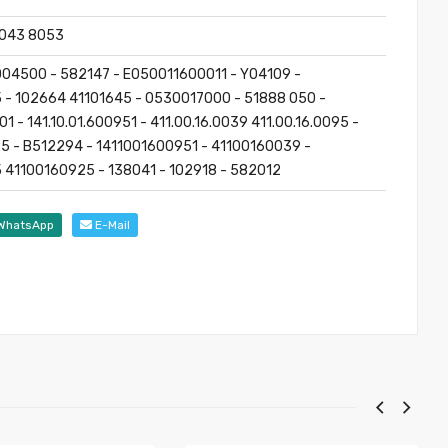
8043 8053
04500 - 582147 - E050011600011 - Y04109 -
 - 102664 41101645 - 0530017000 - 51888 050 -
1 - 141.10.01.600951 - 411.00.16.0039 411.00.16.0095 -
25 - B512294 - 1411001600951 - 41100160039 -
 41100160925 - 138041 - 102918 - 582012
WhatsApp
E-Mail