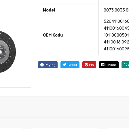
Model
8073 8033 
52641100160
41100160045
OEM Kodu
101188805010
411.00.16.09
41100160095
Paylaş
Tweet
Pin
Linked