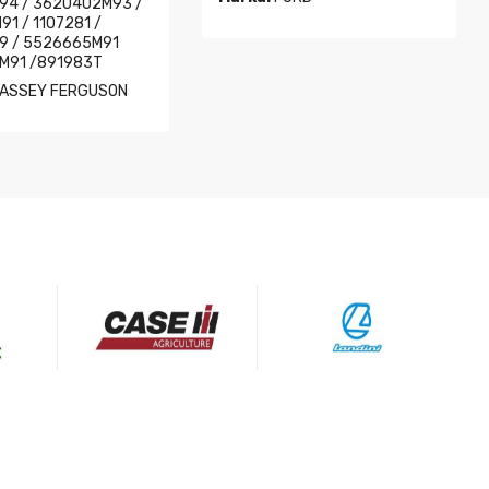
94 / 3620402M93 /
1 / 1107281 /
9 / 5526665M91
M91 /891983T
ASSEY FERGUSON
.