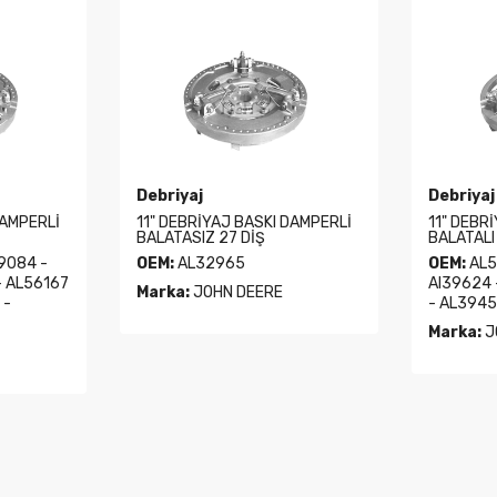
Debriyaj
Debriyaj
DAMPERLİ
11" DEBRİYAJ BASKI DAMPERLİ
11" DEBR
BALATASIZ 27 DİŞ
BALATALI
9084 -
OEM:
AL32965
OEM:
AL5
- AL56167
Al39624 
Marka:
JOHN DEERE
 -
- AL3945
Marka:
J