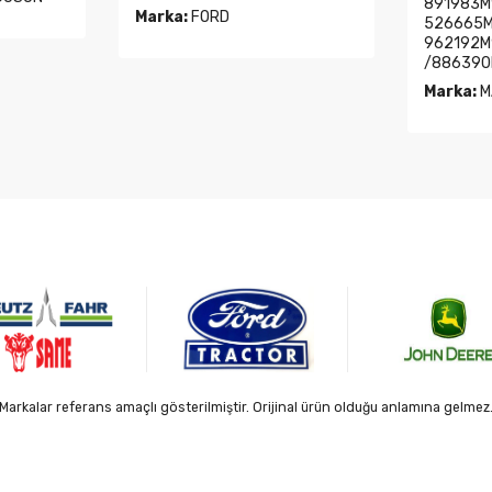
891983M
Marka:
FORD
526665M9
962192M
/886390
Marka:
M
Markalar referans amaçlı gösterilmiştir. Orijinal ürün olduğu anlamına gelmez