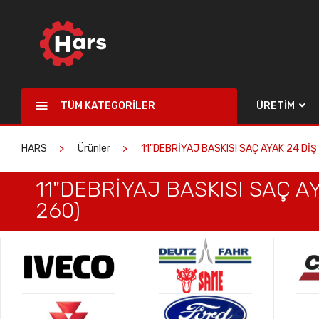
TÜM KATEGORILER
ÜRETIM
HARS
Ürünler
11"DEBRİYAJ BASKISI SAÇ AYAK 24 Dİ
11"DEBRİYAJ BASKISI SAÇ A
260)