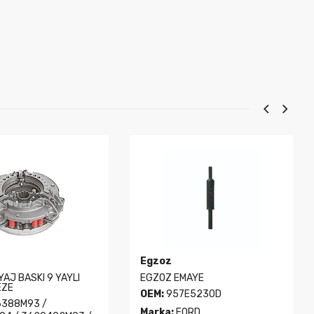
Egzoz
YAJ BASKI 9 YAYLI
EGZOZ EMAYE
EZE
OEM:
957E5230D
388M93 /
Marka:
FORD