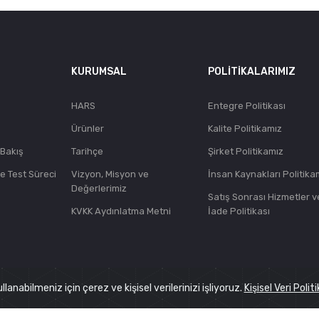
KURUMSAL
POLITIKALARIMIZ
HARS
Entegre Politikası
Ürünler
Kalite Politikamız
 Bakış
Tarihçe
Şirket Politikamız
ve Test Süreci
Vizyon, Misyon ve
İnsan Kaynakları Politika
Değerlerimiz
Satış Sonrası Hizmetler v
KVKK Aydınlatma Metni
İade Politikası
lanabilmeniz için çerez ve kişisel verilerinizi işliyoruz.
Kişisel Veri Poli