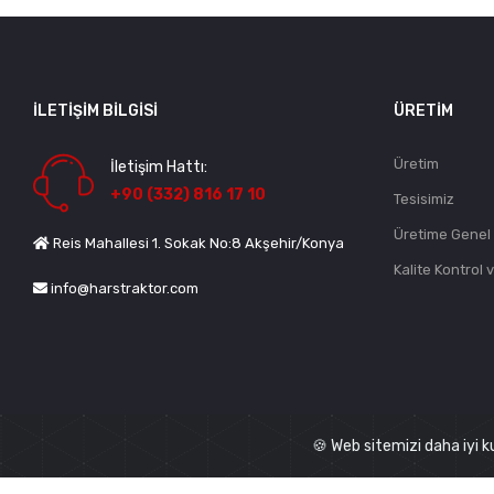
İLETIŞIM BILGISI
ÜRETIM
Üretim
İletişim Hattı:
+90 (332) 816 17 10
Tesisimiz
Üretime Genel
Reis Mahallesi 1. Sokak No:8 Akşehir/Konya
Kalite Kontrol 
info@harstraktor.com
🍪 Web sitemizi daha iyi kul
© 2026
HARS
Tüm Hakları Saklıdır.