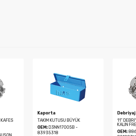
Kaporta
Debriyaj
 KAFES
TAKIM KUTUSU BÜYÜK
11" DEBRİ
KALIN FR
OEM:
D3NN17005B -
OEM:
886
83935318
GUSON