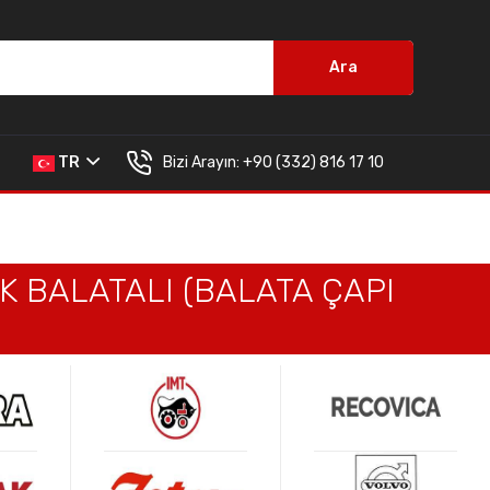
Ara
Bizi Arayın:
+90 (332) 816 17 10
TR
İK BALATALI (BALATA ÇAPI