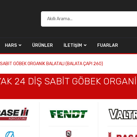
HARS
ÜRÜNLER
İLETIŞIM
FUARLAR
Ş SABİT GÖBEK ORGANİK BALATALI (BALATA ÇAPI 260)
YAK 24 DİŞ SABİT GÖBEK ORGAN