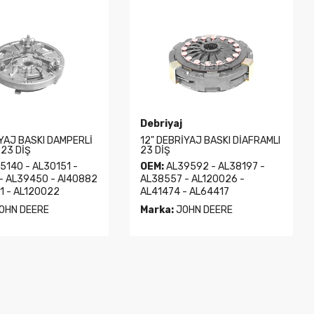
Debriyaj
İYAJ BASKI DAMPERLİ
12" DEBRİYAJ BASKI DİAFRAMLI
 23 DİŞ
23 DİŞ
5140 - AL30151 -
OEM:
AL39592 - AL38197 -
- AL39450 - Al40882
AL38557 - AL120026 -
1 - AL120022
AL41474 - AL64417
OHN DEERE
Marka:
JOHN DEERE