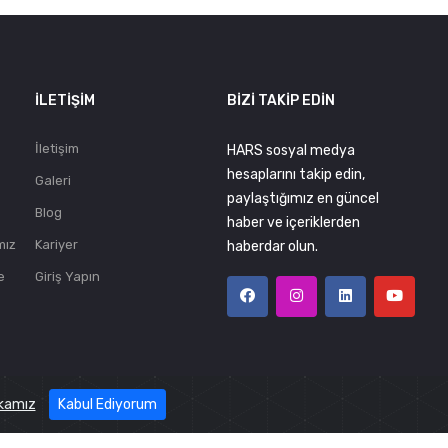
İLETIŞIM
BIZI TAKIP EDIN
İletişim
HARS sosyal medya
hesaplarını takip edin,
Galeri
paylaştığımız en güncel
Blog
haber ve içeriklerden
mız
Kariyer
haberdar olun.
e
Giriş Yapın
tikamız
Kabul Ediyorum