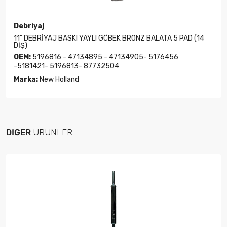
Debriyaj
11" DEBRİYAJ BASKI YAYLI GÖBEK BRONZ BALATA 5 PAD (14
DİŞ)
OEM:
5196816 - 47134895 - 47134905- 5176456
-5181421- 5196813- 87732504
Marka:
New Holland
DIĞER
ÜRÜNLER