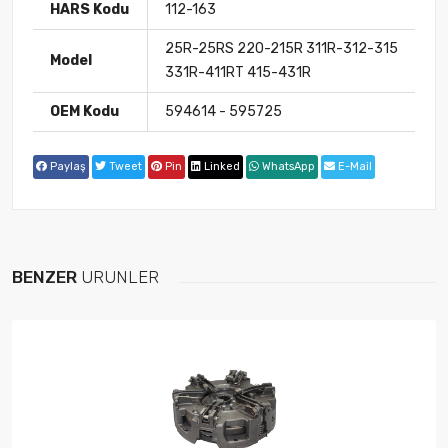
HARS Kodu
112-163
25R-25RS 220-215R 311R-312-315
Model
331R-411RT 415-431R
OEM Kodu
594614 - 595725
Paylaş
Tweet
Pin
Linked
WhatsApp
E-Mail
BENZER
ÜRÜNLER