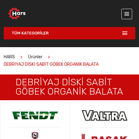
TÜM KATEGORILER
HARS
Ürünler
DEBRİYAJ DİSKİ SABİT GÖBEK ORGANİK BALATA
DEBRİYAJ DİSKİ SABİT
GÖBEK ORGANİK BALATA