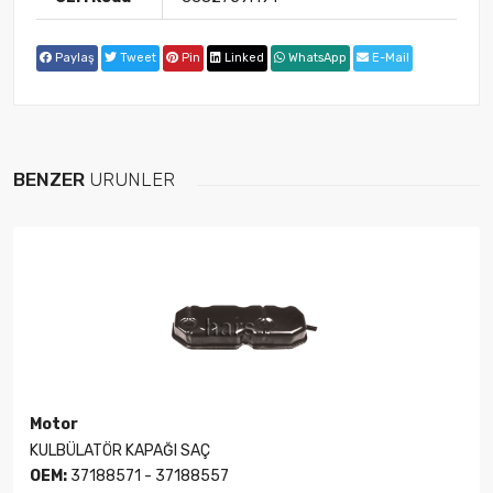
Paylaş
Tweet
Pin
Linked
WhatsApp
E-Mail
BENZER
ÜRÜNLER
Motor
KULBÜLATÖR KAPAĞI SAÇ
OEM:
37188571 - 37188557