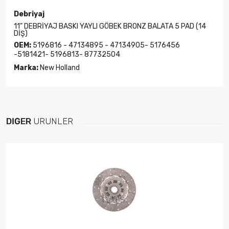
Debriyaj
11" DEBRİYAJ BASKI YAYLI GÖBEK BRONZ BALATA 5 PAD (14
DİŞ)
OEM:
5196816 - 47134895 - 47134905- 5176456
-5181421- 5196813- 87732504
Marka:
New Holland
DIĞER
ÜRÜNLER