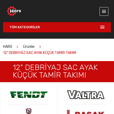
TÜM KATEGORILER
HARS
Ürünler
12" DEBRİYAJ SAC AYAK KÜÇÜK TAMİR TAKIMI
12" DEBRİYAJ SAC AYAK
KÜÇÜK TAMİR TAKIMI