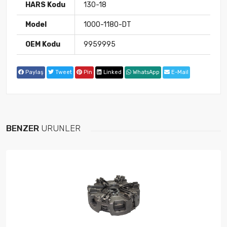
HARS Kodu
130-18
Model
1000-1180-DT
OEM Kodu
9959995
Paylaş
Tweet
Pin
Linked
WhatsApp
E-Mail
BENZER
ÜRÜNLER